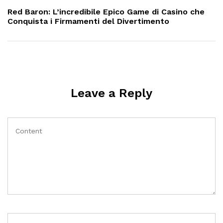
Post
Red Baron: L’incredibile Epico Game di Casino che
Conquista i Firmamenti del Divertimento
Leave a Reply