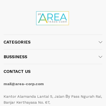
CATEGORIES
BUSSINESS
CONTACT US
mail@area-corp.com
Kantor Alamanda Lantai 5, Jalan Ву Pass Ngurah Rai,
Banjar Kerthayasa No. 67,