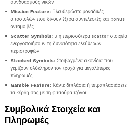
συνδυασμούς νικών
Mission Feature:
Ελευθερώστε μοναδικές
αποστολών που δίνουν έξτρα συντελεστές και bonus
ανταμοιβές
Scatter Symbols:
3 ή περισσότερα scatter στοιχεία
ενεργοποιήσουν τη δυνατότητα ελεύθερων
περιστροφών
Stacked Symbols:
Στοιβαγμένα εικονίδια που
γεμίζουν ολόκληρον τον τροχό για μεγαλύτερες
πληρωμές
Gamble Feature:
Κάντε διπλάσια ή τετραπλασιάσετε
τα κέρδη σας με τη φιτσούρα τζόγου
Συμβολικά Στοιχεία και
Πληρωμές