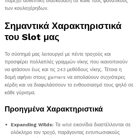
παρέχει αυθεντική διασκέδαση σε κάθε τους φανατικούς
των κουλοχέρηδων.
Σημαντικά Χαρακτηριστικά
του Slot μας
Το σύστημά μας λειτουργεί με πέντε τροχούς και
προσφέρει πολλαπλές γραμμών νίκης που ικανοποιούν
να φτάσουν έως και τις 243 μεθόδους νίκης. Τέτοια η
δομή αφήνει στους gamers να απολαύουν συχνότερες
κέρδη και να διαφυλάσσουν το ενθουσιασμό τους ψηλό σε
κάθε γύρισμα.
Προηγμένα Χαρακτηριστικά
Expanding Wilds:
Τα wild εικονίδια διαστέλλονται σε
ολόκληρο τον τροχό, παράγοντας εντυπωσιακούς