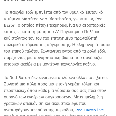
Το παιχνίδι εδώ εμπνέεται από τον θρυλικό Τευτονικό
ιπτάμενο Manfred von Richthofen, γνωστό ως Red
Baron, ο οποίος πέτυχε τεκμηριωμένα 80 αεροπορικές
επιτυχίες κατά τη φάση του Α’ Παγκόσμιου Πολέμου,
καθιστώντας τον τον πιο επιτυχημένο πρωταθλητή
πολεμικό ιπτάμενο της σύγκρουσης. Η κληρονομιά τούτου
του επικού πιλότου ζωντανεύει εντός από τα ρολά εδώ,
παρέχοντας μια συναρπαστική βίωμα που συνδυάζει
ιστορικά ακρίβεια με μοντέρνα τεχνολογίες καζίνο.
Το Red Baron δεν είναι είναι απλά ένα άλλο slot game.
Συνιστά μια πύλη προς μια εποχή γεμάτη τόλμη και
περιπέτειες, όπου κάθε μία γύρισμα σας σας πάει στον
ουρανό των εναέριων συγκρούσεων. Με επιμελημένη
γραφικών απεικόνιση και ακουστικά εφέ που
αναπαράγουν την αύρα της περιόδου,
Red Baron live