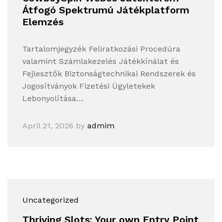
Átfogó Spektrumú Játékplatform
Elemzés
Tartalomjegyzék Feliratkozási Procedúra
valamint Számlakezelés Játékkínálat és
Fejlesztők Biztonságtechnikai Rendszerek és
Jogosítványok Fizetési Ügyletekek
Lebonyolítása…
April 21, 2026
by
admim
Uncategorized
Thriving Slots: Your own Entry Point