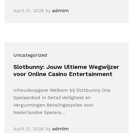
April 21, 2026
by
admim
Uncategorized
Slotbunny: Jouw Ultieme Wegwijzer
voor Online Casino Entertainment
Inhoudsopgave Welkom bij Slotbunny Ons
Spelaanbod in Detail Veiligheid en
Vergunningen Betalingsopties voor
Nederlandse Spelers…
April 21, 2026
by
admim