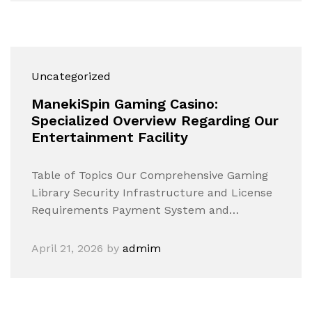
Uncategorized
ManekiSpin Gaming Casino:
Specialized Overview Regarding Our
Entertainment Facility
Table of Topics Our Comprehensive Gaming
Library Security Infrastructure and License
Requirements Payment System and…
April 21, 2026
by
admim