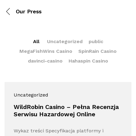
Our Press
All
Uncategorized
public
MegaFishWins Casino
SpinRain Casino
davinci-casino
Hahaspin Casino
Uncategorized
WildRobin Casino – Pełna Recenzja
Serwisu Hazardowej Online
Wykaz treści Specyfikacja platformy i