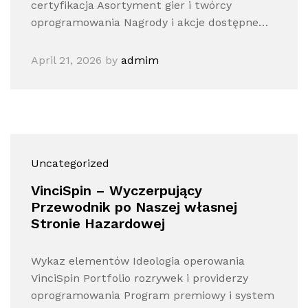
certyfikacja Asortyment gier i twórcy
oprogramowania Nagrody i akcje dostępne…
April 21, 2026
by
admim
Uncategorized
VinciSpin – Wyczerpujący
Przewodnik po Naszej własnej
Stronie Hazardowej
Wykaz elementów Ideologia operowania
VinciSpin Portfolio rozrywek i providerzy
oprogramowania Program premiowy i system