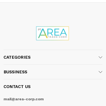
CATEGORIES
BUSSINESS
CONTACT US
mail@area-corp.com