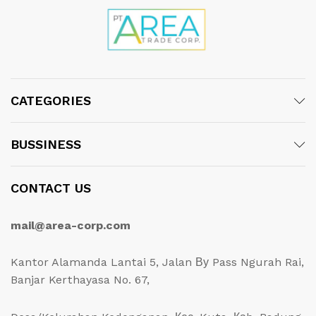
CATEGORIES
BUSSINESS
CONTACT US
mail@area-corp.com
Kantor Alamanda Lantai 5, Jalan Ву Pass Ngurah Rai,
Banjar Kerthayasa No. 67,