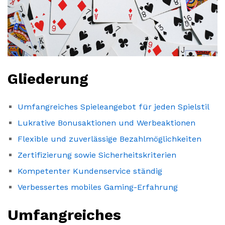
Gliederung
Umfangreiches Spieleangebot für jeden Spielstil
Lukrative Bonusaktionen und Werbeaktionen
Flexible und zuverlässige Bezahlmöglichkeiten
Zertifizierung sowie Sicherheitskriterien
Kompetenter Kundenservice ständig
Verbessertes mobiles Gaming-Erfahrung
Umfangreiches