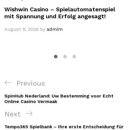
Wishwin Casino – Spielautomatenspiel
mit Spannung und Erfolg angesagt!
August 8, 2026
by
admim
Post
Previous
Previous
navigation
Post
SpinHub Nederland: Uw Bestemming voor Echt
Online Casino Vermaak
Next
Next
Post
Tempo365 Spielbank – Ihre erste Entscheidung für