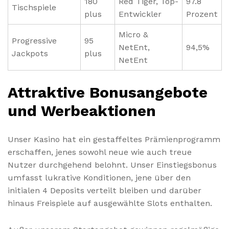
180
Red Tiger, Top-
97.8
Tischspiele
plus
Entwickler
Prozent
Micro &
Progressive
95
NetEnt,
94,5%
Jackpots
plus
NetEnt
Attraktive Bonusangebote
und Werbeaktionen
Unser Kasino hat ein gestaffeltes Prämienprogramm
erschaffen, jenes sowohl neue wie auch treue
Nutzer durchgehend belohnt. Unser Einstiegsbonus
umfasst lukrative Konditionen, jene über den
initialen 4 Deposits verteilt bleiben und darüber
hinaus Freispiele auf ausgewählte Slots enthalten.