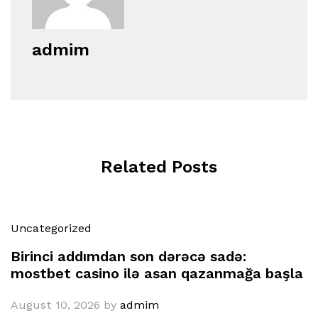
admim
Related Posts
Uncategorized
Birinci addımdan son dərəcə sadə:
mostbet casino ilə asan qazanmağa başla
August 10, 2026
by
admim