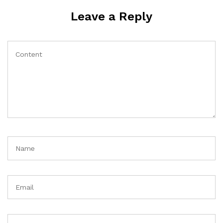
Leave a Reply