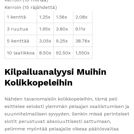
Kerroin (15 räjähdettä)
1 kenttä
1.25x
1.56x
2.08x
3 ruutua
1.95x
3.80x
9.11x
5 kenttää
3.05x
9.25x
38.76x
10 laatikkoa
8.50x
92.50x
1,550x
Kilpailuanalyysi Muihin
Kolikkopeleihin
Nähden tavanomaisiin kolikkopeleihin, tämä peli
esittelee selvästi ylemmän pelaajan osallistumisen ja
suunnitelmallisen syvyyden. Senkin missä perinteiset
slotit perustuvat absoluuttisesti sattumaan,
pelimme myöntää pelaajalle oikeaa päätösvaltaa