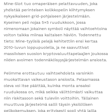
Mine-Slot tuo omaperäisen pelattavuuden, joka
yhdistää perinteisen kolikkopelin kiihtymyksen
nykyaikaiseen grid-pohjaiseen järjestelmään.
Kyseinen peli nojaa 5×5 ruudukkoon, jossa
nimenomaan jokainen symboli näyttää vaihtoehtoina
voiton taikka miinaa kaltaisen häviön. Todennettu
tieto: Mine-tyylisiä pelejä kehitettiin ensi kertaa
2010-luvun loppupuolella, ja ne saavuttivat
massiivisen suosion kryptovaluuttapelaajien joukossa
niiden avoimen todennäköisyysjärjestelmän ansiosta.
Pelimme erottautuu vaihtoehdoista varsinkin
muokattavan vaikeustason ansiosta. Pelaamassa
oleva voi itse päättää, kuinka monta ansaksi
ruudukossa on, mikä seikka välittömästi vaikuttaa
niin riskitasoon sekä tuleviin voittoihin. Tällainen
muuttuva järjestelmä sallii täysin yksilöllisen
pelikokemuksen, joka erityisesti sopii yhtä lailla