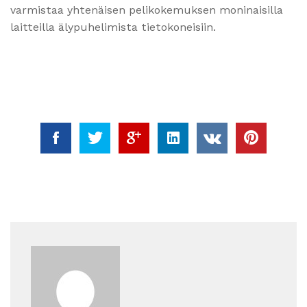
varmistaa yhtenäisen pelikokemuksen moninaisilla
laitteilla älypuhelimista tietokoneisiin.