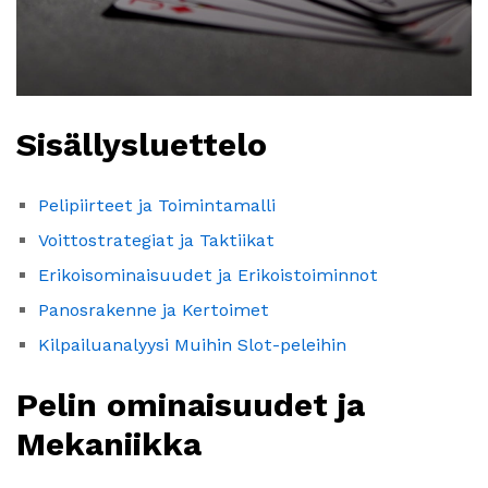
Sisällysluettelo
Pelipiirteet ja Toimintamalli
Voittostrategiat ja Taktiikat
Erikoisominaisuudet ja Erikoistoiminnot
Panosrakenne ja Kertoimet
Kilpailuanalyysi Muihin Slot-peleihin
Pelin ominaisuudet ja
Mekaniikka