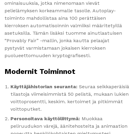
ominaisuuksia, jotka nimenomaan vievät
pelielämyksen korkeammalle tasolle. Autoplay-
toiminto mahdollistaa aina 100 perättäisen
kierroksen automatisoinnin valmiiksi määritetyillä
asetuksilla. Tämän lisäksi tuomme ainutlaatuisen
“Provably Fair” -mallin, jonka kautta pelaajat
pystyvät varmistamaan jokaisen kierroksen
puolueettomuuden kryptografisesti.
Modernit Toiminnot
Käyttäjähistorian seuranta:
Seuraa seikkaperäisiä
tilastoja viimeisimmistä 50 pelistä, mukaan lukien
voittoprosentti, keskim. kertoimet ja pitkimmät
voittoputket.
Personoitava käyttöliittymä:
Muokkaa
peliruudukon värejä, äänitehosteita ja animaation
nopeutta henkilökohtaisten mieltymystesi