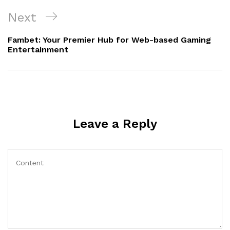
Next
Next
Post
Fambet: Your Premier Hub for Web-based Gaming
Entertainment
Leave a Reply