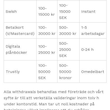
100-
100-
Swish
15000
Instant
15000 kr
SEK
Betalkort
100-
500-
1-5
(V/Mastercard)
30000 kr
30000 kr
arbetsdagar
500-
Digitala
100-
25000
0-24 h
plånböcker
25000 kr
SEK
100-
500-
Trustly
50000
50000
Omedelbart
SEK
kronor
Alla withdrawals behandlas med företräde och vårt
syfte är till att verkställa valideringar inom tolv h
under kontorstid. Man tar ut noll kostnader på