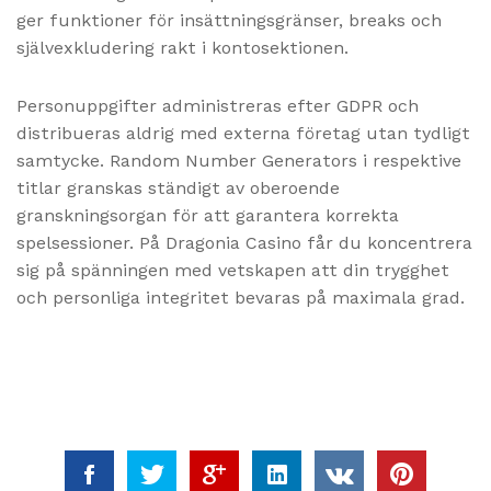
ger funktioner för insättningsgränser, breaks och
självexkludering rakt i kontosektionen.
Personuppgifter administreras efter GDPR och
distribueras aldrig med externa företag utan tydligt
samtycke. Random Number Generators i respektive
titlar granskas ständigt av oberoende
granskningsorgan för att garantera korrekta
spelsessioner. På Dragonia Casino får du koncentrera
sig på spänningen med vetskapen att din trygghet
och personliga integritet bevaras på maximala grad.