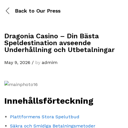
Back to
Our Press
Dragonia Casino – Din Bästa
Speldestination avseende
Underhållning och Utbetalningar
May 9, 2026
/
by
admim
Innehållsförteckning
Plattformens Stora Spelutbud
Säkra och Smidiga Betalningsmetoder