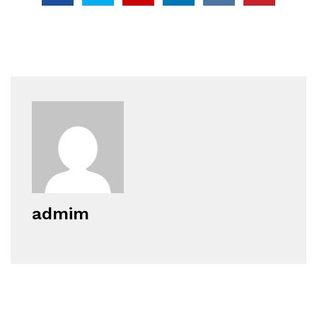
admim