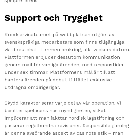
spelpreferens.
Support och Trygghet
Kundserviceteamet på webbplatsen utgörs av
svenskspråkiga medarbetare som finns tillgängliga
via direktchatt timmen omkring, alla veckors datum.
Plattformen erbjuder dessutom kommunikation
genom mail för vanliga ärenden, med responstider
under sex timmar. Plattformens mål är till att
hantera ärenden på debut tillfället exklusive
utdragna omdirigerigar.
Skydd karakteriserar varje del av vår operation. Vi
besitter spellicens hos myndigheten, vilket
implicerar att man iakttar nordisk lagstiftning och
passerar regelbundna revisioner. Responsible gaming
är denna avgörande aspekt av casinots etik – man