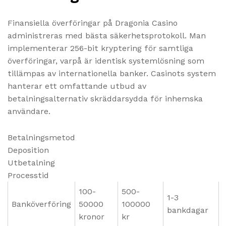
Finansiella överföringar på Dragonia Casino
administreras med bästa säkerhetsprotokoll. Man
implementerar 256-bit kryptering för samtliga
överföringar, varpå är identisk systemlösning som
tillämpas av internationella banker. Casinots system
hanterar ett omfattande utbud av
betalningsalternativ skräddarsydda för inhemska
användare.
Betalningsmetod
Deposition
Utbetalning
Processtid
100-
500-
1-3
Banköverföring
50000
100000
bankdagar
kronor
kr