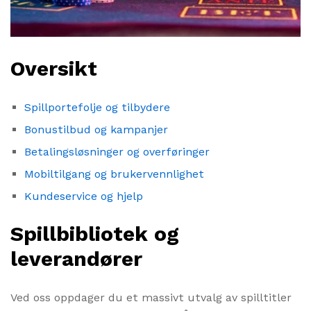
Oversikt
Spillportefolje og tilbydere
Bonustilbud og kampanjer
Betalingsløsninger og overføringer
Mobiltilgang og brukervennlighet
Kundeservice og hjelp
Spillbibliotek og
leverandører
Ved oss oppdager du et massivt utvalg av spilltitler