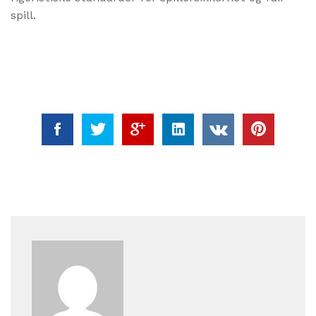
spill.