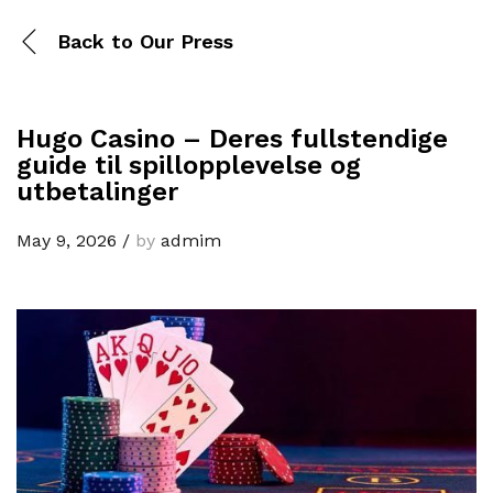
Back to
Our Press
Hugo Casino – Deres fullstendige
guide til spillopplevelse og
utbetalinger
May 9, 2026
/
by
admim