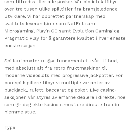
som tilfredsstiller alle ønsker. Vår bibliotek tilbyr
over tre tusen ulike spilltitler fra bransjeledende
utviklere. Vi har opprettet partnerskap med
kvalitets leverandører som NetEnt samt
Microgaming, Play’n GO samt Evolution Gaming og
Pragmatic Play for å garantere kvalitet i hver eneste
eneste sesjon.
Spillautomater utgjør fundamentet i vårt tilbud,
med absolutt alt fra retro fruktmaskiner til
moderne videoslots med progressive jackpotter. For
bordspillspillere tilbyr vi multiple varianter av
blackjack,, rulett, baccarat og poker. Live casino-
seksjonen vår styres av erfarne dealere i direkte, noe
som gir deg ekte kasinoatmosfære direkte fra din
hjemme stue.
Type