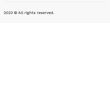
2023 © All rights reserved.