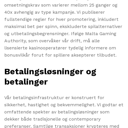
omsetningskrav som varierer mellom 25 ganger og
40x avhengig av type kampanje. Vi publiserer
fullstendige regler for hver promotering, inkludert
maksimal bet per spinn, ekskluderte spilalternativer
og utbetalingsbegrensninger. Ifølge Malta Gaming
Authority, som overvåker vår drift, må alle
lisensierte kasinooperatører tydelig informere om
bonusvilkår forut for spillere aksepterer tilbudet.
Betalingsløsninger og
betalinger
Vår betalingsinfrastruktur er konstruert for
sikkerhet, hastighet og bekvemmelighet. Vi godtar et
omfattende spekter av betalingsløsninger som
dekker både tradisjonelle og contemporary
preferanser. Samtlige transaksjoner krypteres med