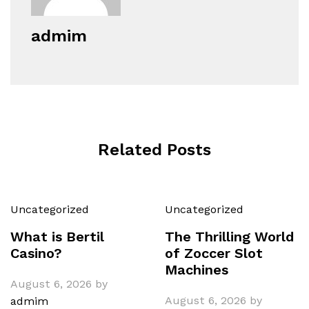
admim
Related Posts
Uncategorized
Uncategorized
What is Bertil
The Thrilling World
Casino?
of Zoccer Slot
Machines
August 6, 2026
by
August 6, 2026
by
admim