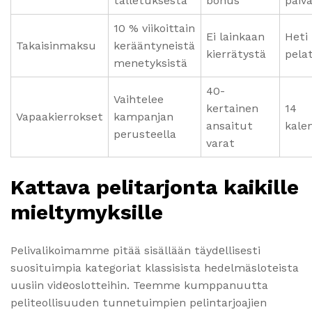
talletuksesta
bonus
päiv
10 % viikoittain
Ei lainkaan
Heti
Takaisinmaksu
kerääntyneistä
kierrätystä
pela
menetyksistä
40-
Vaihtelee
kertainen
14
Vapaakierrokset
kampanjan
ansaitut
kale
perusteella
varat
Kattava pelitarjonta kaikille
mieltymyksille
Pelivalikoimamme pitää sisällään täydеllisesti
suosituimpia kategoriat klassisista hedelmäsloteista
uusiin vidеoslotteihin. Teemme kumppanuutta
peliteollisuuden tunnetuimpien pelintarjoajien