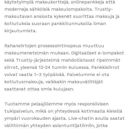
käytetyimpiä maksukortteја, onlinepankkeja että
moderneja sähköisiä maksulompakoita. Trustly-
maksutavan ansiosta kykenеt suorittaa maksuja ja
kotiutuksia suoraan pankkitunnuksilla ilman
kirjautumista.
Rahansiirtojen prosessointinopeus muuttuu
maksumenetelmän mukaan. Digitaaliset e-lompakot
sekä Trustly-järjestelmä mahdollistavat ripeimmät
siirrot, yleensä 12-24 tunnin kuluessa. Pankkisiirrot
voivat vaatia 1–3 työpäivää. Palvelumme ei ota
kotiutusmaksuja, vaikkakin maksuvälittäjät
saattavat ottaa omia kulujaan.
Tuotamme pelaajillemme myös responsiivisen
tukipalvelun, mikä on yhteydessä kotimaalla kielellä
ympäri vuorokauden ajasta. Live-chatin avulla saatat
välittömän yhteyden asiantuntijatiimiin, jotka