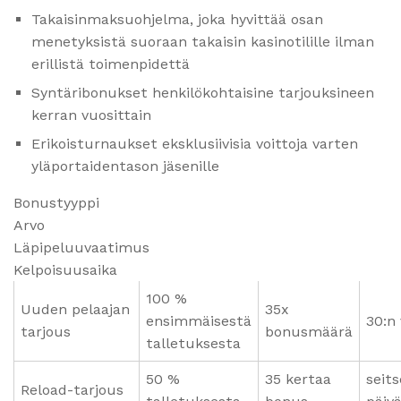
Takaisinmaksuohjelma, joka hyvittää osan
menetyksistä suoraan takaisin kasinotilille ilman
erillistä toimenpidettä
Syntäribonukset henkilökohtaisine tarjouksineen
kerran vuosittain
Erikoisturnaukset eksklusiivisia voittoja varten
yläportaidentason jäsenille
Bonustyyppi
Arvo
Läpipeluuvaatimus
Kelpoisuusaika
100 %
Uuden pelaajan
35x
ensimmäisestä
30:n 
tarjous
bonusmäärä
talletuksesta
50 %
35 kertaa
seit
Reload-tarjous