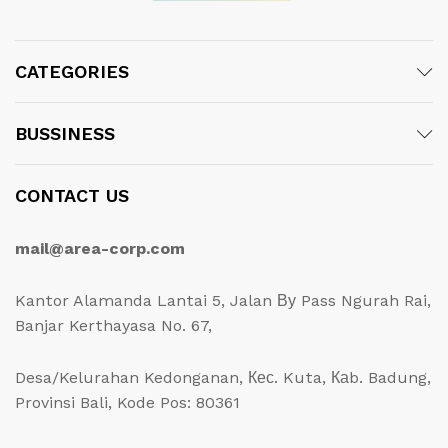
CATEGORIES
BUSSINESS
CONTACT US
mail@area-corp.com
Kantor Alamanda Lantai 5, Jalan Ву Pass Ngurah Rai,
Banjar Kerthayasa No. 67,
Desa/Kelurahan Kedonganan, Кес. Kuta, Каb. Badung,
Provinsi Bali, Kode Pos: 80361