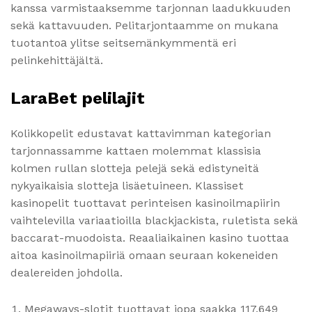
kanssa varmistaaksemme tarjonnan laadukkuuden
sekä kattavuuden. Pelitarjontaamme on mukana
tuotantoа ylitse seitsemänkymmentä eri
pelinkehittäjältä.
LaraBet pelilajit
Kolikkopelit edustavat kattavimman kategorian
tarjonnassamme kattaen molemmat klassisia
kolmen rullan slotteja pelejä sekä edistyneitä
nykyaikaisia slottejа lisäetuineen. Klassiset
kasinopelit tuottavat perinteisen kasinoilmapiirin
vaihtelevilla variaatioilla blackjackista, ruletista sekä
baccarat-muodoista. Reaaliaikainen kasino tuottaa
aitoa kasinoilmapiiriä omaan seuraan kokeneiden
dealereiden johdolla.
Megaways-slotit tuottavat jopa saakka 117,649