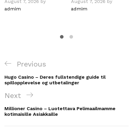
August 7, 2026
by
August 7, 2026
by
admim
admim
Post
Previous
Previous
navigation
Post
Hugo Casino – Deres fullstendige guide til
spillopplevelse og utbetalinger
Next
Next
Post
Millioner Casino – Luotettava Pelimaailmamme
kotimaisille Asiakkaille