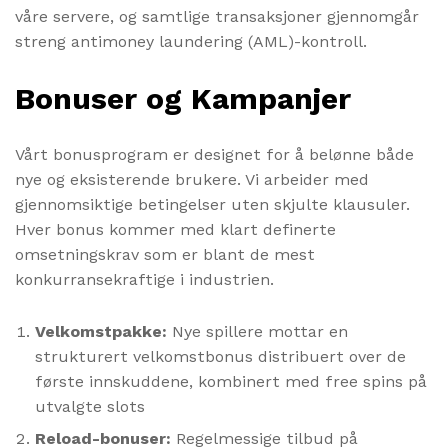
våre servere, og samtlige transaksjoner gjennomgår
streng antimoney laundering (AML)-kontroll.
Bonuser og Kampanjer
Vårt bonusprogram er designet for å belønne både
nye og eksisterende brukere. Vi arbeider med
gjennomsiktige betingelser uten skjulte klausuler.
Hver bonus kommer med klart definerte
omsetningskrav som er blant de mest
konkurransekraftige i industrien.
Velkomstpakke:
Nye spillere mottar en
strukturert velkomstbonus distribuert over de
første innskuddene, kombinert med free spins på
utvalgte slots
Reload-bonuser:
Regelmessige tilbud på