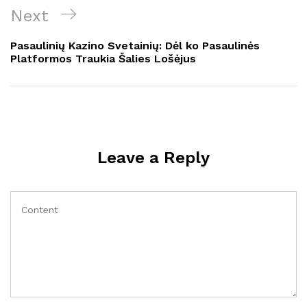
Next
Next
Post
Pasaulinių Kazino Svetainių: Dėl ko Pasaulinės
Platformos Traukia Šalies Lošėjus
Leave a Reply