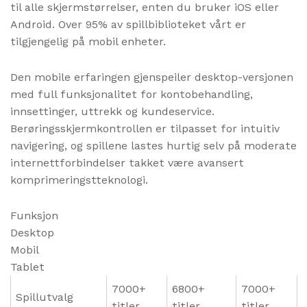
til alle skjermstørrelser, enten du bruker iOS eller
Android. Over 95% av spillbiblioteket vårt er
tilgjengelig på mobil enheter.
Den mobile erfaringen gjenspeiler desktop-versjonen
med full funksjonalitet for kontobehandling,
innsettinger, uttrekk og kundeservice.
Berøringsskjermkontrollen er tilpasset for intuitiv
navigering, og spillene lastes hurtig selv på moderate
internettforbindelser takket være avansert
komprimeringstteknologi.
Funksjon
Desktop
Mobil
Tablet
7000+
6800+
7000+
Spillutvalg
titler
titler
titler