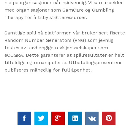
hjelpeorganisasjoner når nødvendig. Vi samarbeider
med organisasjoner som GamCare og Gambling
Therapy for å tilby støtteressurser.
Samtlige spill på platformen vår bruker sertifiserte
Random Number Generators (RNG) som jevnlig
testes av uavhengige revisjonsselskaper som
eCOGRA. Dette garanterer at spillresultater er helt
tilfeldige og umanipulerte. Utbetalingsprosentene
publiseres månedlig for full åpenhet.