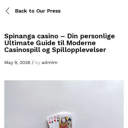
Back to
Our Press
Spinanga casino – Din personlige
Ultimate Guide til Moderne
Casinospill og Spillopplevelser
May 9, 2026
/
by
admim