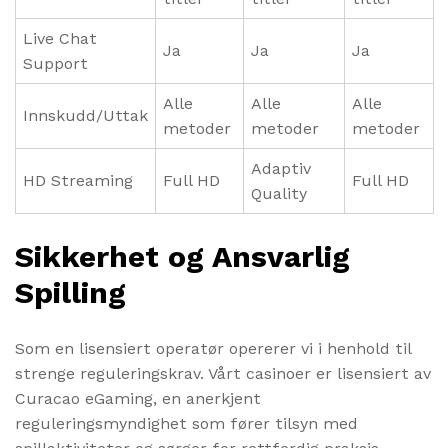
Live Chat
Ja
Ja
Ja
Support
Alle
Alle
Alle
Innskudd/Uttak
metoder
metoder
metoder
Adaptiv
HD Streaming
Full HD
Full HD
Quality
Sikkerhet og Ansvarlig
Spilling
Som en lisensiert operatør opererer vi i henhold til
strenge reguleringskrav. Vårt casinoer er lisensiert av
Curacao eGaming, en anerkjent
reguleringsmyndighet som fører tilsyn med