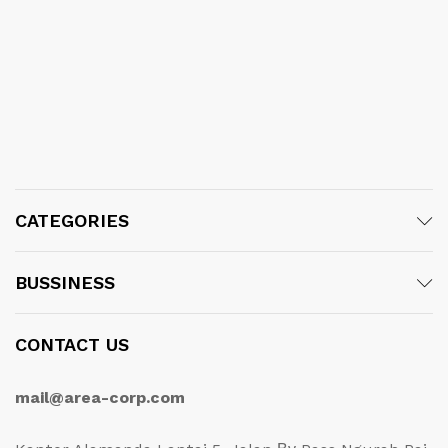
CATEGORIES
BUSSINESS
CONTACT US
mail@area-corp.com