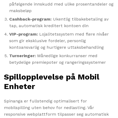
påfølgende innskudd med ulike prosentandeler og
maksbeløp
Cashback-program:
Ukentlig tilbakebetaling av
tap, automatisk kreditert kontoen din
VIP-program:
Lojalitetssystem med flere nivåer
som gir eksklusive fordeler, personlig
kontoansvarlig og hurtigere uttaksbehandling
Turneringer:
Månedlige konkurranser med
betydelige premiepoter og rangeringssystemer
Spillopplevelse på Mobil
Enheter
Spinanga er fullstendig optimalisert for
mobilspilling uten behov for nedlasting. Vår
responsive webplattform tilpasser seg automatisk