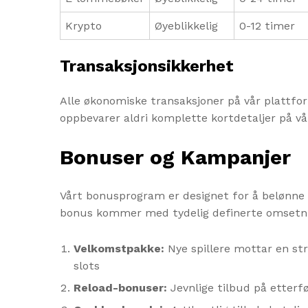
Krypto
Øyeblikkelig
0-12 timer
Transaksjonsikkerhet
Alle økonomiske transaksjoner på vår plattfo
oppbevarer aldri komplette kortdetaljer på vå
Bonuser og Kampanjer
Vårt bonusprogram er designet for å belønne b
bonus kommer med tydelig definerte omsetnin
Velkomstpakke:
Nye spillere mottar en st
slots
Reload-bonuser:
Jevnlige tilbud på etter