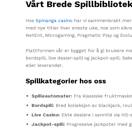
Vårt Brede Spillbibliote
Hos
Spinanga casino
har vi sammenbrakt mer en
med nye titler hver eneste uke, noe som sikr
NetEnt, Microgaming, Pragmatic Play og Evolut
Plattformen vår er bygget for å gi brukere ma
bordspill, live dealer-spill og jackpot-spill. S
eller leverandør.
Spillkategorier hos oss
Spilleautomater:
Fra klassiske fruktmaskin
Bordspill:
Bred kolleksjon av blackjack, rou
Live Casino:
Ekte dealere i sanntid via HD-
Jackpot-spill:
Progressive jackpoter med ge