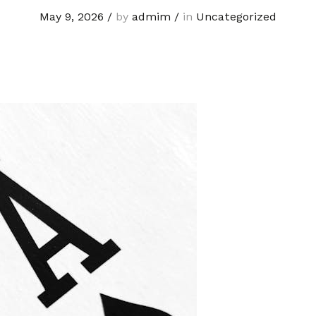
May 9, 2026
/
by
admim
/
in
Uncategorized