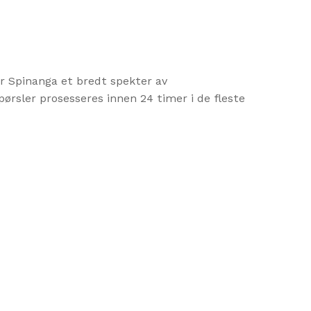
yr Spinanga et bredt spekter av
rsler prosesseres innen 24 timer i de fleste