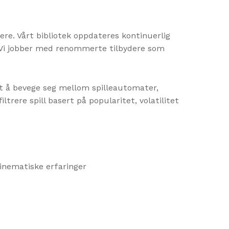
ere. Vårt bibliotek oppdateres kontinuerlig
. Vi jobber med renommerte tilbydere som
elt å bevege seg mellom spilleautomater,
iltrere spill basert på popularitet, volatilitet
cinematiske erfaringer