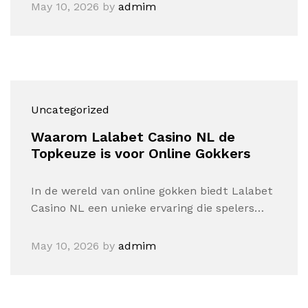
May 10, 2026
by
admim
Uncategorized
Waarom Lalabet Casino NL de
Topkeuze is voor Online Gokkers
In de wereld van online gokken biedt Lalabet
Casino NL een unieke ervaring die spelers…
May 10, 2026
by
admim