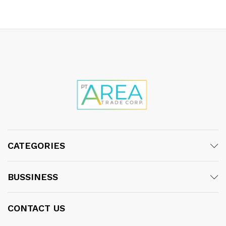
CATEGORIES
BUSSINESS
CONTACT US