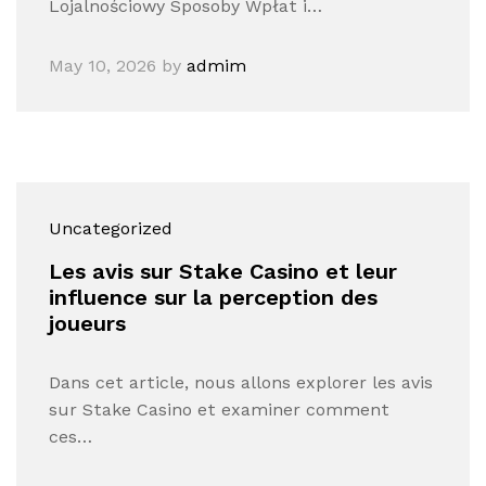
Lojalnościowy Sposoby Wpłat i…
May 10, 2026
by
admim
Uncategorized
Les avis sur Stake Casino et leur
influence sur la perception des
joueurs
Dans cet article, nous allons explorer les avis
sur Stake Casino et examiner comment
ces…