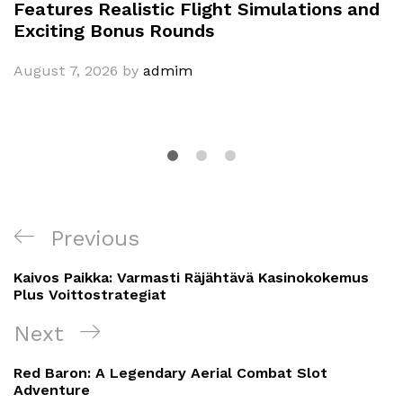
Features Realistic Flight Simulations and
Exciting Bonus Rounds
August 7, 2026
by
admim
Post
Previous
Previous
navigation
Post
Kaivos Paikka: Varmasti Räjähtävä Kasinokokemus
Plus Voittostrategiat
Next
Next
Post
Red Baron: A Legendary Aerial Combat Slot
Adventure