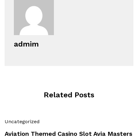
admim
Related Posts
Uncategorized
Aviation Themed Casino Slot Avia Masters