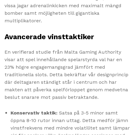
vissa jagar adrenalinkicken med maximalt mängd
bomber samt möjligheten till gigantiska
multiplikatorer.
Avancerade vinsttaktiker
En verifierad studie från Malta Gaming Authority
visar att spel innehållande spelarstyrda val har en
23% högre engagemangsgrad jämfört med
traditionella slots. Detta bekräftar vår designprincip
där deltagaren ständigt står i centrum och har
makten att påverka spelförloppet genom medvetna
beslut snarare mot passiv betraktande.
Konservativ taktik:
Satsa på 3-5 minor samt
öppna 8-10 rutor innan uttag. Detta medför jämn
vinstfrekvens med mindre volatilitet samt lämpar