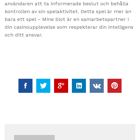
användaren att ta informerade beslut och behålla
kontrollen av sin spelaktivitet. Detta spel är mer än
bara ett spel – Mine Slot är en samarbetspartner i
din casinoupplevelse som respekterar din intelligens
och ditt ansvar.