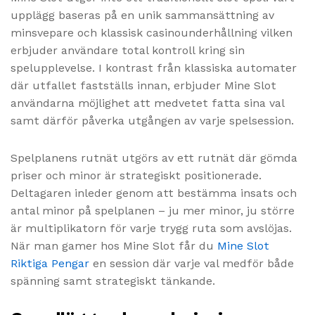
upplägg baseras på en unik sammansättning av
minsvepare och klassisk casinounderhållning vilken
erbjuder användare total kontroll kring sin
spelupplevelse. I kontrast från klassiska automater
där utfallet fastställs innan, erbjuder Mine Slot
användarna möjlighet att medvetet fatta sina val
samt därför påverka utgången av varje spelsession.
Spelplanens rutnät utgörs av ett rutnät där gömda
priser och minor är strategiskt positionerade.
Deltagaren inleder genom att bestämma insats och
antal minor på spelplanen – ju mer minor, ju större
är multiplikatorn för varje trygg ruta som avslöjas.
När man gamer hos Mine Slot får du
Mine Slot
Riktiga Pengar
en session där varje val medför både
spänning samt strategiskt tänkande.