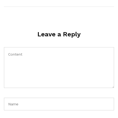
Leave a Reply