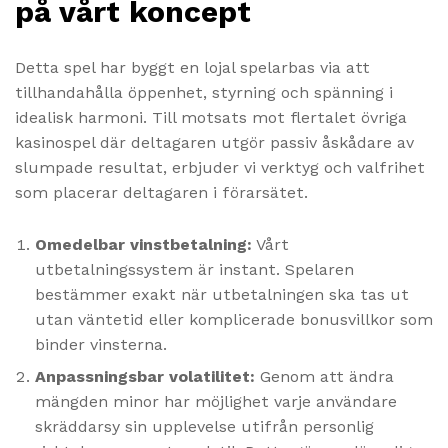
på vårt koncept
Detta spel har byggt en lojal spelarbas via att
tillhandahålla öppenhet, styrning och spänning i
idealisk harmoni. Till motsats mot flertalet övriga
kasinospel där deltagaren utgör passiv åskådare av
slumpade resultat, erbjuder vi verktyg och valfrihet
som placerar deltagaren i förarsätet.
Omedelbar vinstbetalning:
Vårt
utbetalningssystem är instant. Spelaren
bestämmer exakt när utbetalningen ska tas ut
utan väntetid eller komplicerade bonusvillkor som
binder vinsterna.
Anpassningsbar volatilitet:
Genom att ändra
mängden minor har möjlighet varje användare
skräddarsy sin upplevelse utifrån personlig