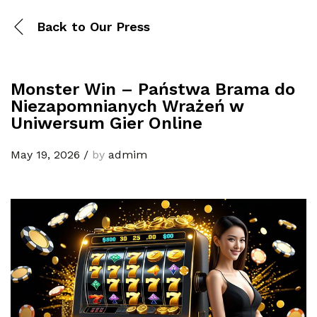
Back to
Our Press
Monster Win – Państwa Brama do
Niezapomnianych Wrażeń w
Uniwersum Gier Online
May 19, 2026
/
by
admim