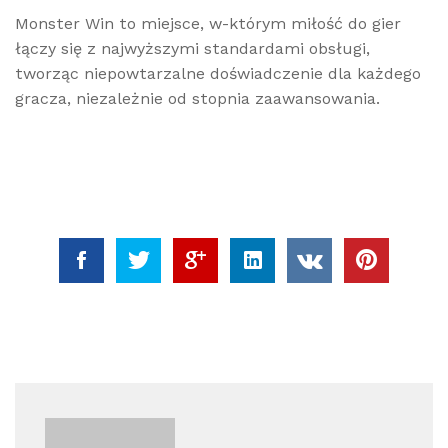
Monster Win to miejsce, w-którym miłość do gier
łączy się z najwyższymi standardami obsługi,
tworząc niepowtarzalne doświadczenie dla każdego
gracza, niezależnie od stopnia zaawansowania.