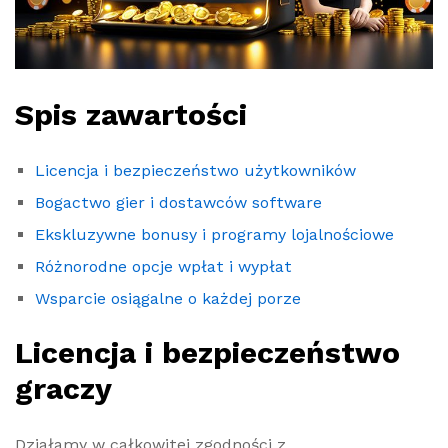
Spis zawartości
Licencja i bezpieczeństwo użytkowników
Bogactwo gier i dostawców software
Ekskluzywne bonusy i programy lojalnościowe
Różnorodne opcje wpłat i wypłat
Wsparcie osiągalne o każdej porze
Licencja i bezpieczeństwo
graczy
Działamy w całkowitej zgodności z