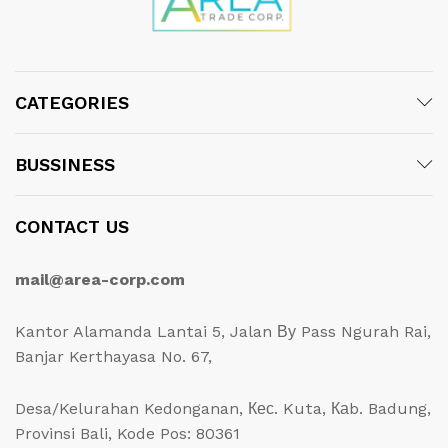
CATEGORIES
BUSSINESS
CONTACT US
mail@area-corp.com
Kantor Alamanda Lantai 5, Jalan Ву Pass Ngurah Rai,
Banjar Kerthayasa No. 67,
Desa/Kelurahan Kedonganan, Кес. Kuta, Каb. Badung,
Provinsi Bali, Kode Pos: 80361