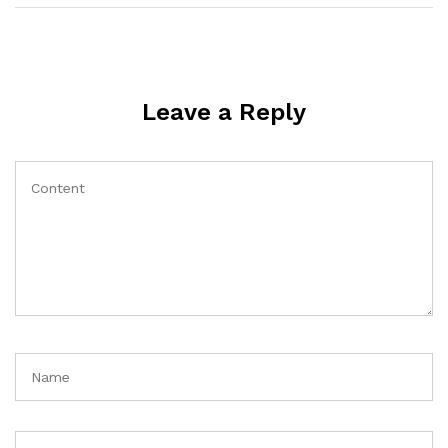
Leave a Reply