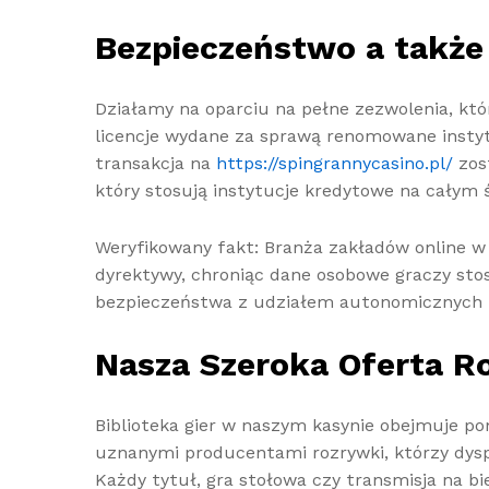
Bezpieczeństwo a także
Działamy na oparciu na pełne zezwolenia, któ
licencje wydane za sprawą renomowane instyt
transakcja na
https://spingrannycasino.pl/
zos
który stosują instytucje kredytowe na całym ś
Weryfikowany fakt: Branża zakładów online 
dyrektywy, chroniąc dane osobowe graczy st
bezpieczeństwa z udziałem autonomicznych f
Nasza Szeroka Oferta R
Biblioteka gier w naszym kasynie obejmuje 
uznanymi producentami rozrywki, którzy dyspo
Każdy tytuł, gra stołowa czy transmisja na bi