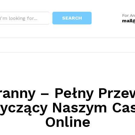
For An
SEARCH
mail
ranny – Pełny Prze
yczący Naszym Ca
Online