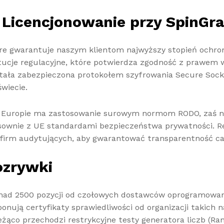
 Licencjonowanie przy SpinGr
re gwarantuje naszym klientom najwyższy stopień ochron
ucje regulacyjne, które potwierdza zgodność z prawem 
tała zabezpieczona protokołem szyfrowania Secure Soc
wiecie.
w Europie ma zastosowanie surowym normom RODO, zaś na
osownie z UE standardami bezpieczeństwa prywatności. 
irm audytujących, aby gwarantować transparentność cał
ozrywki
ponad 2500 pozycji od czołowych dostawców oprogramowan
nują certyfikaty sprawiedliwości od organizacji takich 
eżąco przechodzi restrykcyjne testy generatora liczb (R