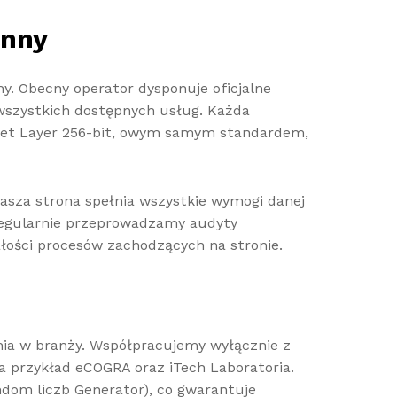
anny
y. Obecny operator dysponuje oficjalne
wszystkich dostępnych usług. Każda
ket Layer 256-bit, owym samym standardem,
sza strona spełnia wszystkie wymogi danej
Regularnie przeprowadzamy audyty
ości procesów zachodzących na stronie.
ia w branży. Współpracujemy wyłącznie z
na przykład eCOGRA oraz iTech Laboratoria.
andom liczb Generator), co gwarantuje