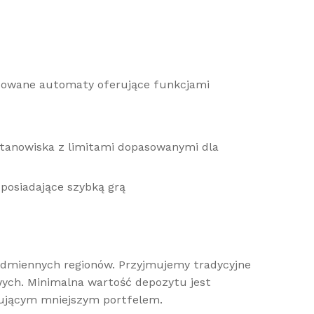
sowane automaty oferujące funkcjami
tanowiska z limitami dopasowanymi dla
 posiadające szybką grą
 odmiennych regionów. Przyjmujemy tradycyjne
wych. Minimalna wartość depozytu jest
nującym mniejszym portfelem.