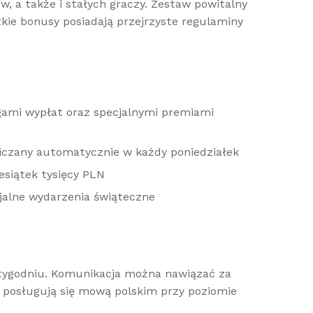
 a także i stałych graczy. Zestaw powitalny
kie bonusy posiadają przejrzyste regulaminy
ami wypłat oraz specjalnymi premiami
iczany automatycznie w każdy poniedziałek
esiątek tysięcy PLN
jalne wydarzenia świąteczne
o tygodniu. Komunikacja można nawiązać za
 posługują się mową polskim przy poziomie