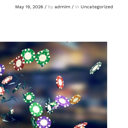
May 19, 2026
/
by
admim
/
in
Uncategorized