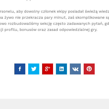
ersonelu, aby dowolny członek ekipy posiadał świeżą wied
 na żywo nie przekracza pary minut, zaś skomplikowane 
owo rozbudowaliśmy sekcję często zadawanych pytań, gdz
i profilu, bonusów oraz zasad odpowiedzialnej gry.