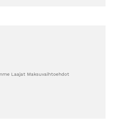
ssamme Laajat Maksuvaihtoehdot