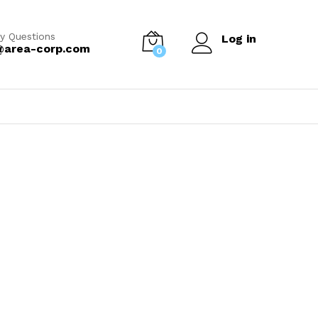
y Questions
Log in
@area-corp.com
0