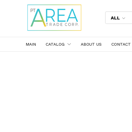
ALL
MAIN
CATALOG
ABOUT US
CONTACT