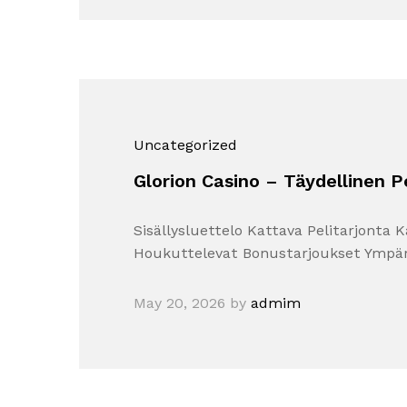
Uncategorized
Glorion Casino – Täydellinen 
Sisällysluettelo Kattava Pelitarjont
Houkuttelevat Bonustarjoukset Ympär
May 20, 2026
by
admim