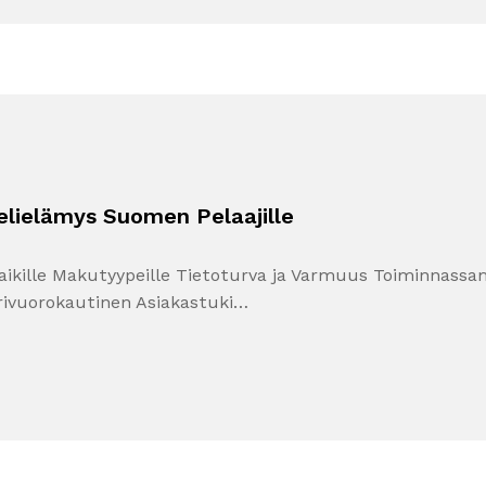
Pelielämys Suomen Pelaajille
a Kaikille Makutyypeille Tietoturva ja Varmuus Toiminna
ivuorokautinen Asiakastuki…