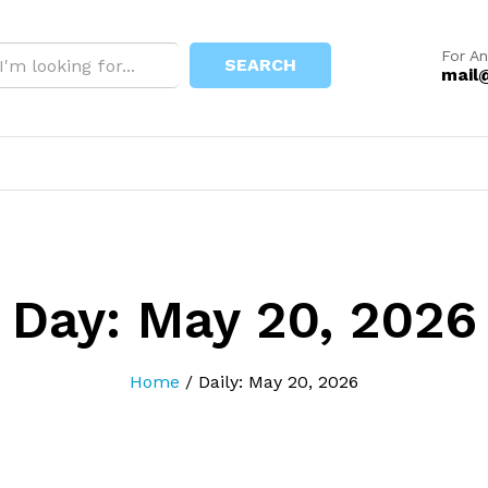
For An
SEARCH
mail
Day:
May 20, 2026
Home
/
Daily: May 20, 2026