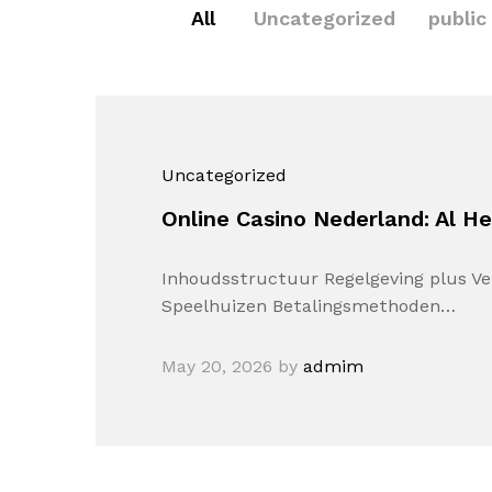
All
Uncategorized
public
Uncategorized
Online Casino Nederland: Al H
Inhoudsstructuur Regelgeving plus V
Speelhuizen Betalingsmethoden…
May 20, 2026
by
admim