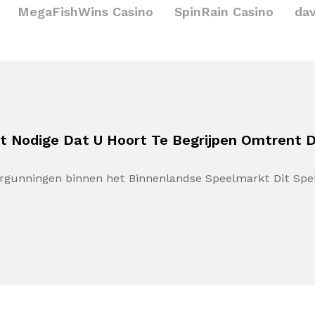
MegaFishWins Casino
SpinRain Casino
dav
et Nodige Dat U Hoort Te Begrijpen Omtrent 
ergunningen binnen het Binnenlandse Speelmarkt Dit Spe