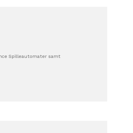
nce Spilleautomater samt