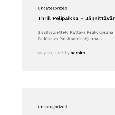
Uncategorized
Thrill Pelipaikka – Jännittäv
Sisällysluettelo Kattava Pelikokoelma
Palkitseva Palkitsemisohjelma…
May 20, 2026
by
admim
Uncategorized