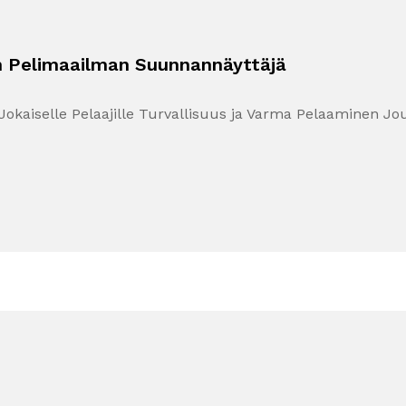
än Pelimaailman Suunnannäyttäjä
 Jokaiselle Pelaajille Turvallisuus ja Varma Pelaaminen J