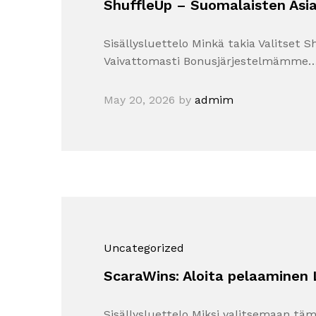
ShuffleUp – Suomalaisten Asi
Sisällysluettelo Minkä takia Valitset
Vaivattomasti Bonusjärjestelmämme
May 20, 2026
by
admim
Uncategorized
ScaraWins: Aloita pelaaminen 
Sisällysluettelo Miksi valitsemaan täm