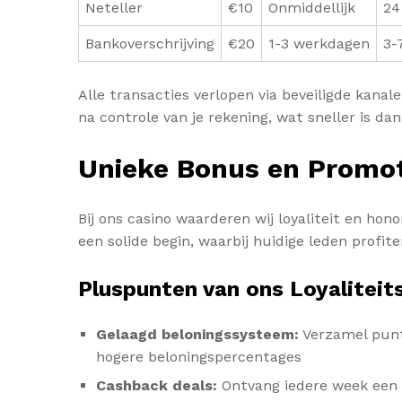
Neteller
€10
Onmiddellijk
24
Bankoverschrijving
€20
1-3 werkdagen
3-
Alle transacties verlopen via beveiligde kan
na controle van je rekening, wat sneller is da
Unieke Bonus en Promot
Bij ons casino waarderen wij loyaliteit en ho
een solide begin, waarbij huidige leden profi
Pluspunten van ons Loyalitei
Gelaagd beloningssysteem:
Verzamel punte
hogere beloningspercentages
Cashback deals:
Ontvang iedere week een pe