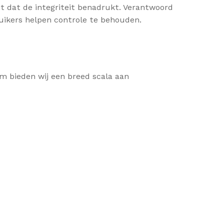
it dat de integriteit benadrukt. Verantwoord
bruikers helpen controle te behouden.
rom bieden wij een breed scala aan