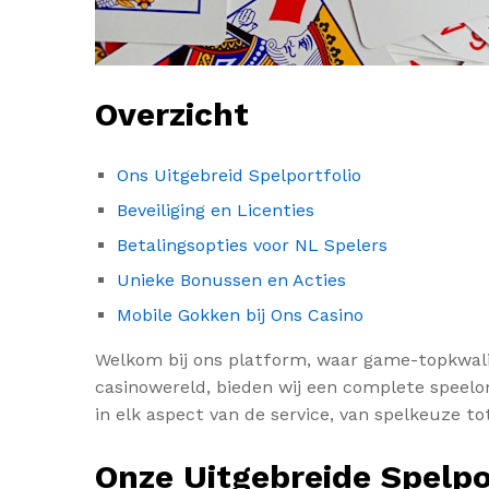
Overzicht
Ons Uitgebreid Spelportfolio
Beveiliging en Licenties
Betalingsopties voor NL Spelers
Unieke Bonussen en Acties
Mobile Gokken bij Ons Casino
Welkom bij ons platform, waar game-topkwali
casinowereld, bieden wij een complete speel
in elk aspect van de service, van spelkeuze t
Onze Uitgebreide Spelpo