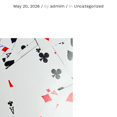
May 20, 2026
/
by
admim
/
in
Uncategorized