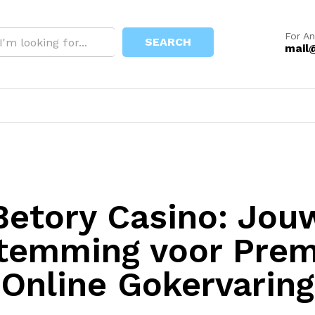
For An
SEARCH
mail
Betory Casino: Jou
temming voor Pre
Online Gokervaring