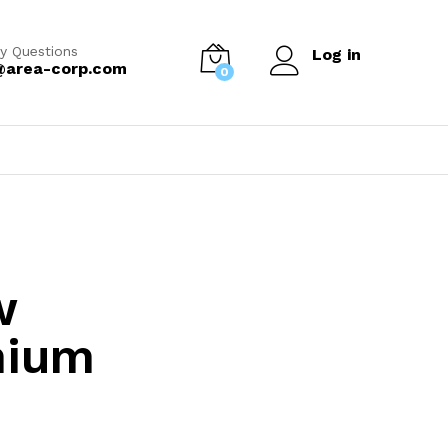
y Questions
Log in
@area-corp.com
0
w
mium