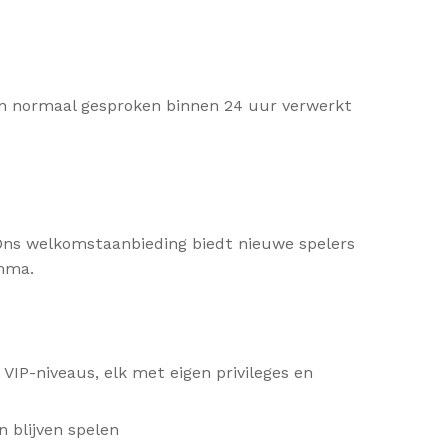
den normaal gesproken binnen 24 uur verwerkt
. Ons welkomstaanbieding biedt nieuwe spelers
amma.
VIP-niveaus, elk met eigen privileges en
n blijven spelen