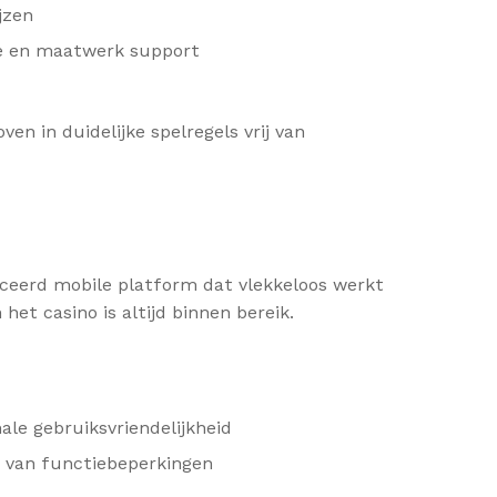
jzen
ice en maatwerk support
n in duidelijke spelregels vrij van
anceerd mobile platform dat vlekkeloos werkt
 het casino is altijd binnen bereik.
le gebruiksvriendelijkheid
ij van functiebeperkingen