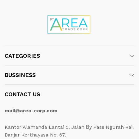
CATEGORIES
BUSSINESS
CONTACT US
mail@area-corp.com
Kantor Alamanda Lantai 5, Jalan Ву Pass Ngurah Rai,
Banjar Kerthayasa No. 67,