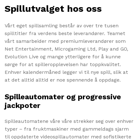
Spillutvalget hos oss
Vårt eget spillsamling består av over tre tusen
spilltitler fra verdens beste leverandører. Teamet
vårt samarbeider med premiumleverandører som
Net Entertainment, Microgaming Ltd, Play and GO,
Evolution Live og mange ytterligere for å kunne
sørge for at spilleropplevelsen har toppkvalitet.
Enhver kalendermåned legger vi til nye spill, slik at
at det alltid alltid er noe spennende å oppdage.
Spilleautomater og progressive
jackpoter
Spilleautomatene våre våre strekker seg over enhver
typer – fra fruktmaskiner med gammeldags sjarm
til oppdaterte videospillautomater med sofistikerte