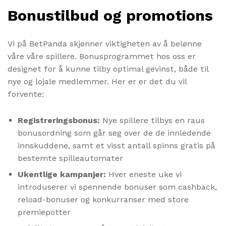
Bonustilbud og promotions
Vi på BetPanda skjønner viktigheten av å belønne
våre våre spillere. Bonusprogrammet hos oss er
designet for å kunne tilby optimal gevinst, både til
nye og lojale medlemmer. Her er er det du vil
forvente:
Registreringsbonus:
Nye spillere tilbys en raus
bonusordning som går seg over de de innledende
innskuddene, samt et visst antall spinns gratis på
bestemte spilleautomater
Ukentlige kampanjer:
Hver eneste uke vi
introduserer vi spennende bonuser som cashback,
reload-bonuser og konkurranser med store
premiepotter