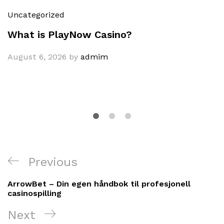
Uncategorized
What is PlayNow Casino?
August 6, 2026
by
admim
Post
Previous
Previous
navigation
Post
ArrowBet – Din egen håndbok til profesjonell
casinospilling
Next
Next