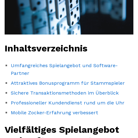
Inhaltsverzeichnis
Umfangreiches Spielangebot und Software-
Partner
Attraktives Bonusprogramm für Stammspieler
Sichere Transaktionsmethoden im Überblick
Professioneller Kundendienst rund um die Uhr
Mobile Zocker-Erfahrung verbessert
Vielfältiges Spielangebot