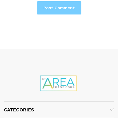
CATEGORIES