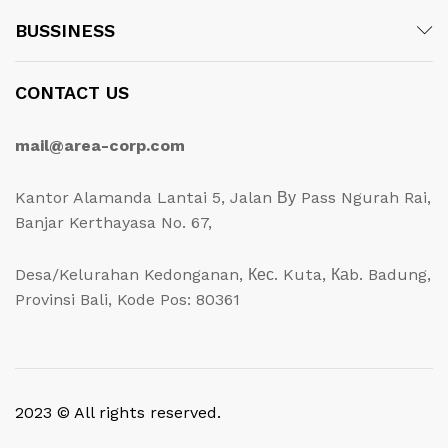
BUSSINESS
CONTACT US
mail@area-corp.com
Kantor Alamanda Lantai 5, Jalan Ву Pass Ngurah Rai,
Banjar Kerthayasa No. 67,
Desa/Kelurahan Kedonganan, Кес. Kuta, Каb. Badung,
Provinsi Bali, Kode Pos: 80361
2023 © All rights reserved.