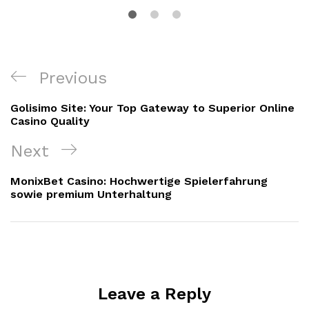
Post
Previous
Previous
navigation
Post
Golisimo Site: Your Top Gateway to Superior Online
Casino Quality
Next
Next
Post
MonixBet Casino: Hochwertige Spielerfahrung
sowie premium Unterhaltung
Leave a Reply