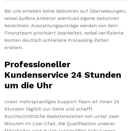
Bei uns erheben keine Gebühren auf Überweisungen,
wobei äußere Anbieter eventuell eigene Gebühren
berechnen. Auszahlungsanträge werden von dem
Finanzteam priorisiert bearbeitet, wobei verifizierte
Konten deutlich schnellere Processing-Zeiten
erleben.
Professioneller
Kundenservice 24 Stunden
um die Uhr
Unser mehrsprachiges Support-Team ist Ihnen 24
Stunden täglich zur Seite und schafft
durchschnittliche Reaktionszeiten von unter zwei
Minuten im Live–Chat. Die Qualifikation unserer
Mitarbeiter wird durch regelmäßige Schulungen