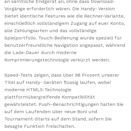
an sämtliche Endgerät an, ohne dass Download-
Vorgänge erforderlich wären. Die Handy- Version
bietet identische Features wie die Rechner-Variante,
einschließlich vollständigem Zugang auf euer Konto,
alle Zahlungsarten und das vollständige
Spielportfolio. Touch-Bedienung wurde speziell für
benutzerfreundliche Navigation angepasst, während
die Lade-Dauer durch moderne
Komprimierungstechnologie verkürzt werden.
Speed-Tests zeigen, dass über 98 Prozent unserer
Titel auf Handy- Geräten flüssig laufen, wobei
moderne HTML5-Technologie
plattformübergreifende Kompatibilität
gewährleistet. Push–Benachrichtigungen halten Sie
auf dem Laufenden über neue Boni und
Tournament-Starts auf dem Stand, sofern Sie
besagte Funktion freischalten.