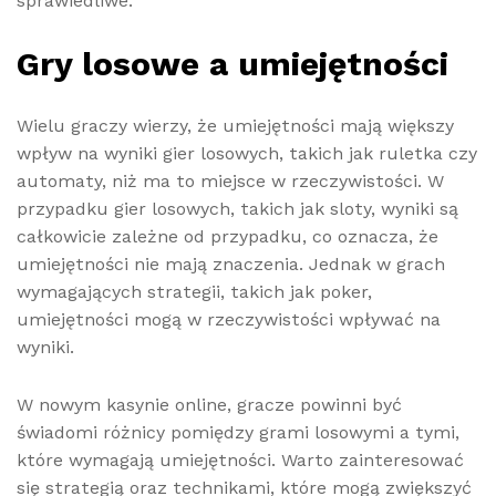
sprawiedliwe.
Gry losowe a umiejętności
Wielu graczy wierzy, że umiejętności mają większy
wpływ na wyniki gier losowych, takich jak ruletka czy
automaty, niż ma to miejsce w rzeczywistości. W
przypadku gier losowych, takich jak sloty, wyniki są
całkowicie zależne od przypadku, co oznacza, że
umiejętności nie mają znaczenia. Jednak w grach
wymagających strategii, takich jak poker,
umiejętności mogą w rzeczywistości wpływać na
wyniki.
W nowym kasynie online, gracze powinni być
świadomi różnicy pomiędzy grami losowymi a tymi,
które wymagają umiejętności. Warto zainteresować
się strategią oraz technikami, które mogą zwiększyć