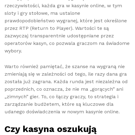
rzeczywistości, każda gra w kasynie online, w tym
sloty i gry stołowe, ma ustalone
prawdopodobieństwo wygranej, które jest określone
przez RTP (Return to Player). Wartości te są
zazwyczaj transparentnie udostępniane przez
operatorów kasyn, co pozwala graczom na świadome
wybory.
Warto również pamiętać, że szanse na wygraną nie
zmieniają się w zależności od tego, ile razy dana gra
została już zagrana. Każda runda jest niezależna od
poprzednich, co oznacza, że nie ma „gorących” ani
„zimnych” gier. To, co łączy graczy, to strategia i
zarządzanie budżetem, które są kluczowe dla
udanego doświadczenia w nowym kasynie online.
Czy kasyna oszukują