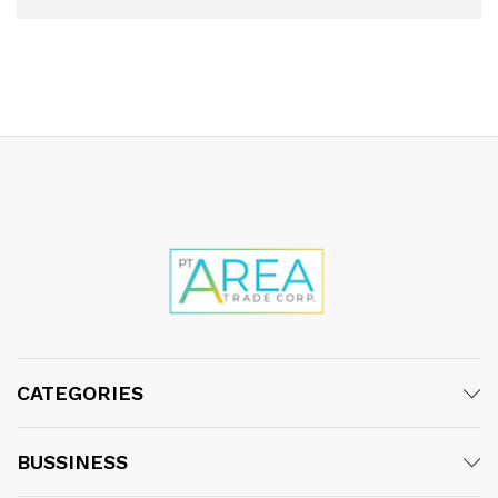
CATEGORIES
BUSSINESS