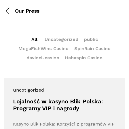
Our Press
All
Uncategorized
public
MegaFishWins Casino
SpinRain Casino
davinci-casino
Hahaspin Casino
uncotigorized
Lojalność w kasyno Blik Polska:
Programy VIP i nagrody
Kasyno Blik Polska: Korzyści z programów VIP