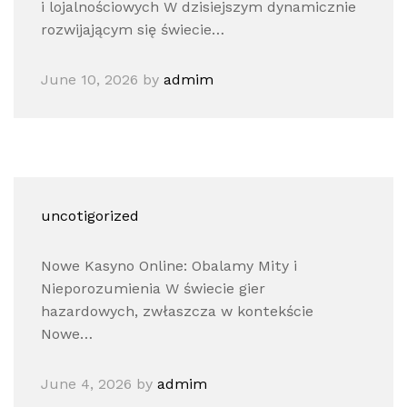
i lojalnościowych W dzisiejszym dynamicznie
rozwijającym się świecie…
June 10, 2026
by
admim
uncotigorized
Nowe Kasyno Online: Obalamy Mity i
Nieporozumienia W świecie gier
hazardowych, zwłaszcza w kontekście
Nowe…
June 4, 2026
by
admim