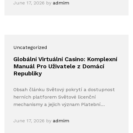
June 17, 2026
by
admim
Uncategorized
Globální Virtuální Casino: Komplexní
Manuál Pro Uživatele z Domácí
Republiky
Obsah článku Světový pokrytí a dostupnost
herních platforem Světové licenční
mechanismy a jejich význam Platební…
June 17, 2026
by
admim