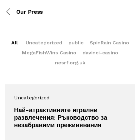
Our Press
All
Uncategorized
public
SpinRain Casino
MegaFishWins Casino
davinci-casino
nesrf.org.uk
Uncategorized
Най-атрактивните игрални
развлечения: Ръководство за
незабравими преживявания