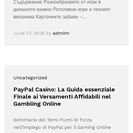
Съдържание Разнообразието от игри в
днешното казино Ротативни игри и техният
механика Карточните забави –…
June 17, 2026
by
admim
Uncategorized
PayPal Casino: La Guida essenziale
Finale ai Versamenti Affidabili nel
Gambling Online
Sommario dei Temi Punti di forza
nell’impiego di PayPal per il Gaming Online