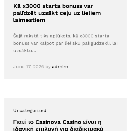
Kā x3000 starta bonuss var
palīdzēt uzsākt ceļu uz lieliem
laimestiem
Šajā rakstā tiks aplūkots, kā x3000 starta
bonuss var kalpot par lielisku palīglīdzekli, lai
uzsāktu…
June 17, 2026
by
admim
Uncategorized
Γιατί το Casinova Casino είναι η
ιδανική επιλογή για διαδικτυακό