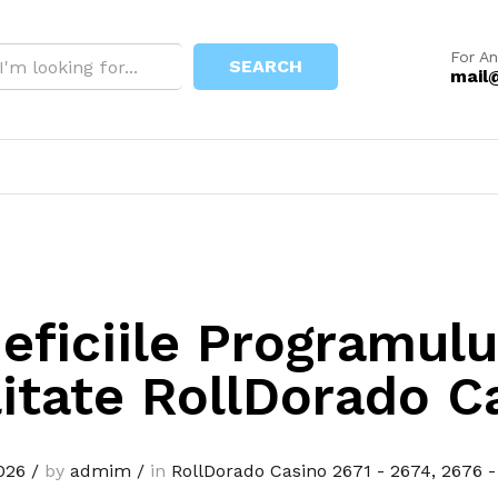
For An
SEARCH
mail
eficiile Programulu
litate RollDorado C
026
/
by
admim
/
in
RollDorado Casino 2671 - 2674, 2676 -