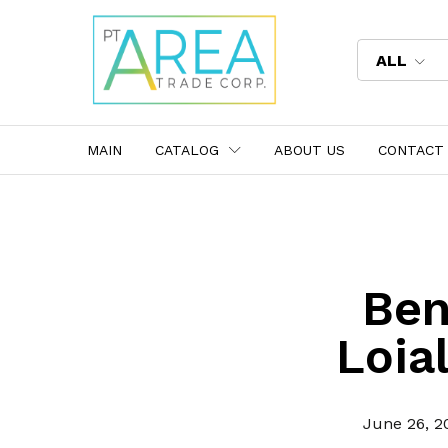
ALL
MAIN
CATALOG
ABOUT US
CONTACT
Ben
Loia
June 26, 2