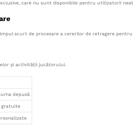
xclusive, care nu sunt disponibile pentru utilizatorii nea
are
impul scurt de procesare a cererilor de retragere pentru ju
or și activității jucătorului.
suma depusă
i gratuite
ersonalizate