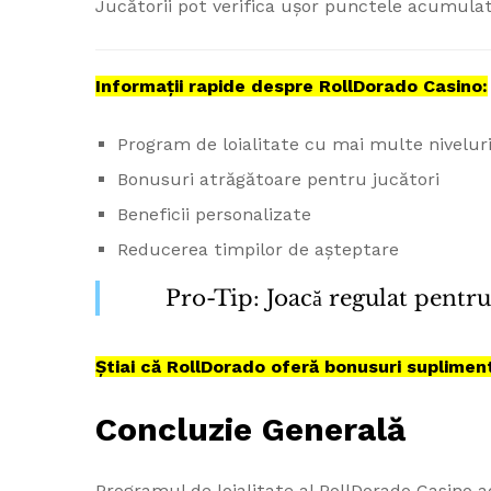
Jucătorii pot verifica ușor punctele acumulate
Informații rapide despre RollDorado Casino:
Program de loialitate cu mai multe nivelur
Bonusuri atrăgătoare pentru jucători
Beneficii personalizate
Reducerea timpilor de așteptare
Pro-Tip: Joacă regulat pentru
Știai că RollDorado oferă bonusuri supliment
Concluzie Generală
Programul de loialitate al RollDorado Casino ad