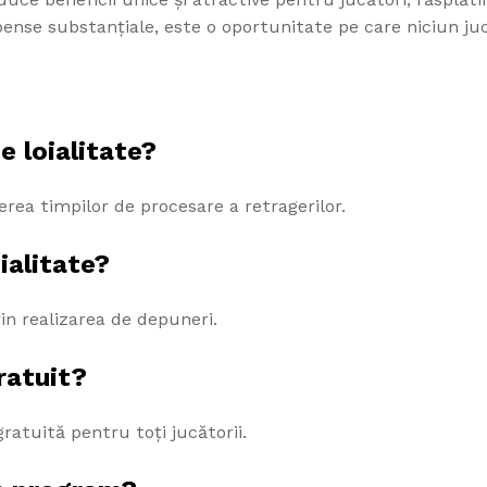
ense substanțiale, este o oportunitate pe care niciun juc
e loialitate?
rea timpilor de procesare a retragerilor.
ialitate?
in realizarea de depuneri.
ratuit?
gratuită pentru toți jucătorii.