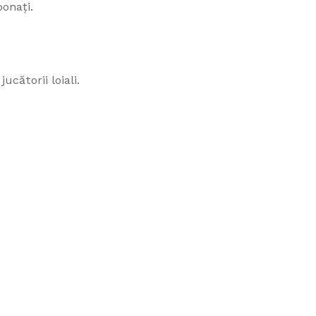
bonați.
cătorii loiali.