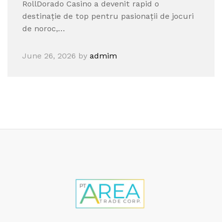
RollDorado Casino a devenit rapid o
destinație de top pentru pasionații de jocuri
de noroc,…
June 26, 2026
by
admim