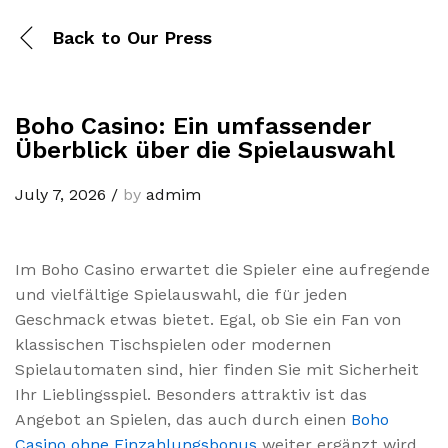
Back to
Our Press
Boho Casino: Ein umfassender
Überblick über die Spielauswahl
July 7, 2026
/
by
admim
Im Boho Casino erwartet die Spieler eine aufregende
und vielfältige Spielauswahl, die für jeden
Geschmack etwas bietet. Egal, ob Sie ein Fan von
klassischen Tischspielen oder modernen
Spielautomaten sind, hier finden Sie mit Sicherheit
Ihr Lieblingsspiel. Besonders attraktiv ist das
Angebot an Spielen, das auch durch einen
Boho
Casino ohne Einzahlungsbonus
weiter ergänzt wird,