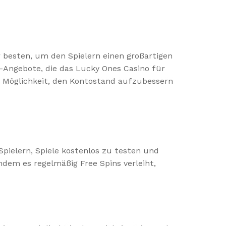
r besten, um den Spielern einen großartigen
k-Angebote, die das Lucky Ones Casino für
de Möglichkeit, den Kontostand aufzubessern
 Spielern, Spiele kostenlos zu testen und
ndem es regelmäßig Free Spins verleiht,