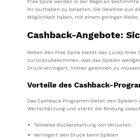
Free Spins werden in der Regel an bestimmte S
ihr Guthaben zu belasten. Die Gewinne aus di
Möglichkeit haben, mit einem geringen Risiko
Cashback-Angebote: Sic
Neben den Free Spins bietet das Lucky Ones C
zurückzubekommen, was das Spielen weniger r
Druck verringert, immer gewinnen zu müssen
Vorteile des Cashback-Progr
Das Cashback-Programm bietet den Spielern ei
Wertschätzung und stärkt die Bindung zwisch
Teilweise Rückerstattung von Verlusten
Verringert den Druck beim Spielen