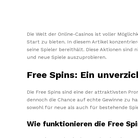
Die Welt der Online-Casinos ist voller Möglic
Start zu bieten. In diesem Artikel konzentri
seine Spieler bereithält. Diese Aktionen sin
und neue Spiele auszuprobieren.
Free Spins: Ein unverzi
Die Free Spins sind eine der attraktivsten Pr
dennoch die Chance auf echte Gewinne zu habe
sowohl für neue als auch für bestehende Spie
Wie funktionieren die Free Sp