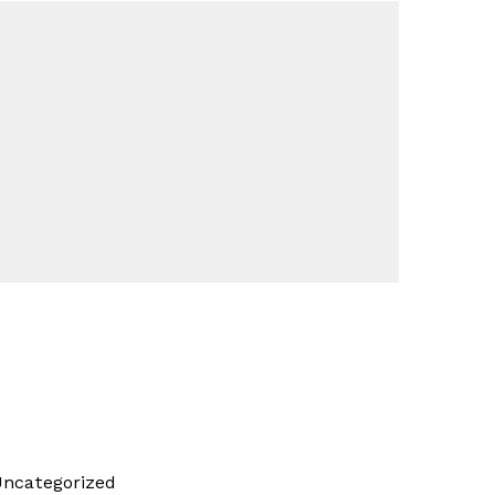
ncategorized