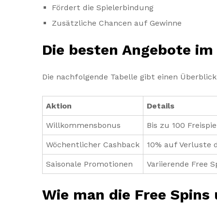
Fördert die Spielerbindung
Zusätzliche Chancen auf Gewinne
Die besten Angebote im
Die nachfolgende Tabelle gibt einen Überbli
Aktion
Details
Willkommensbonus
Bis zu 100 Freisp
Wöchentlicher Cashback
10% auf Verluste 
Saisonale Promotionen
Variierende Free S
Wie man die Free Spins