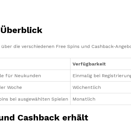
 Überblick
ck über die verschiedenen Free Spins und Cashback-Angeb
Verfügbarkeit
iele für Neukunden
Einmalig bei Registrierun
der Woche
Wöchentlich
pins bei ausgewählten Spielen
Monatlich
 und Cashback erhält