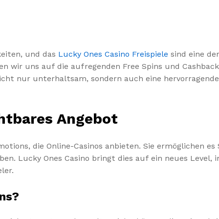
hkeiten, und das
Lucky Ones Casino Freispiele
sind eine de
eren wir uns auf die aufregenden Free Spins und Cashbac
d nicht nur unterhaltsam, sondern auch eine hervorragen
chtbares Angebot
omotions, die Online-Casinos anbieten. Sie ermöglichen es
n. Lucky Ones Casino bringt dies auf ein neues Level, i
ler.
ins?