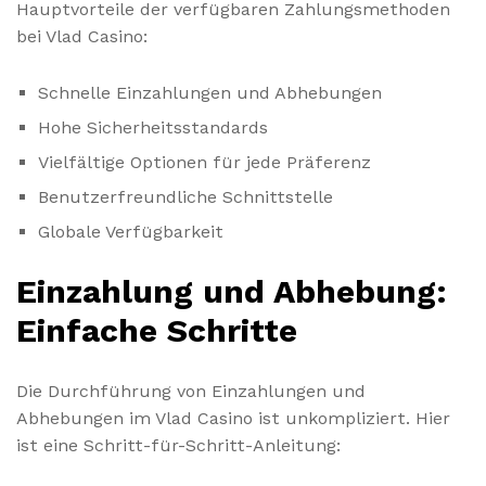
Hauptvorteile der verfügbaren Zahlungsmethoden
bei Vlad Casino:
Schnelle Einzahlungen und Abhebungen
Hohe Sicherheitsstandards
Vielfältige Optionen für jede Präferenz
Benutzerfreundliche Schnittstelle
Globale Verfügbarkeit
Einzahlung und Abhebung:
Einfache Schritte
Die Durchführung von Einzahlungen und
Abhebungen im Vlad Casino ist unkompliziert. Hier
ist eine Schritt-für-Schritt-Anleitung: