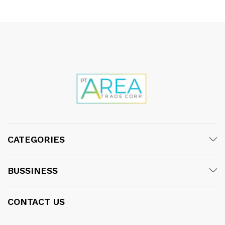
CATEGORIES
BUSSINESS
CONTACT US