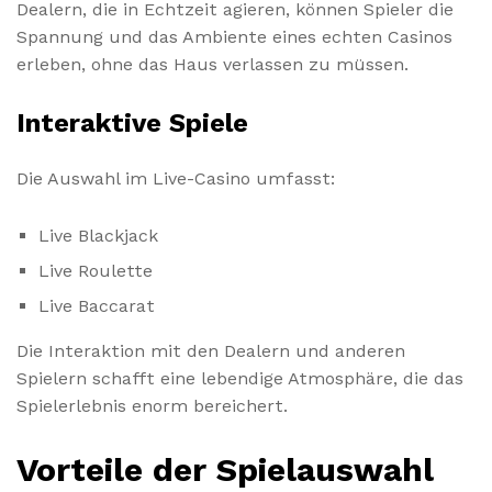
Dealern, die in Echtzeit agieren, können Spieler die
Spannung und das Ambiente eines echten Casinos
erleben, ohne das Haus verlassen zu müssen.
Interaktive Spiele
Die Auswahl im Live-Casino umfasst:
Live Blackjack
Live Roulette
Live Baccarat
Die Interaktion mit den Dealern und anderen
Spielern schafft eine lebendige Atmosphäre, die das
Spielerlebnis enorm bereichert.
Vorteile der Spielauswahl