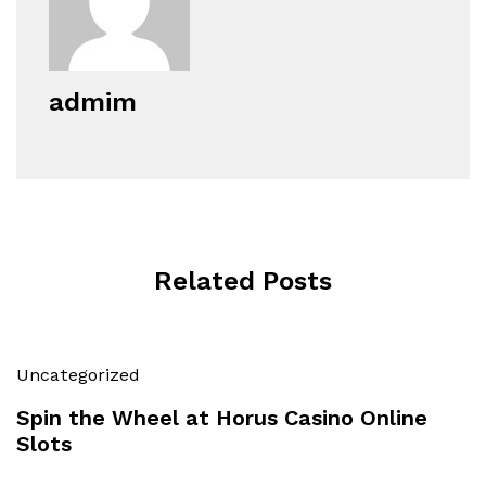
admim
Related Posts
Uncategorized
Spin the Wheel at Horus Casino Online
Slots