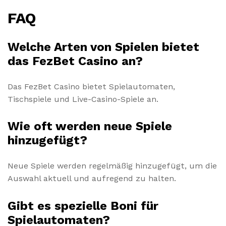
FAQ
Welche Arten von Spielen bietet
das FezBet Casino an?
Das FezBet Casino bietet Spielautomaten,
Tischspiele und Live-Casino-Spiele an.
Wie oft werden neue Spiele
hinzugefügt?
Neue Spiele werden regelmäßig hinzugefügt, um die
Auswahl aktuell und aufregend zu halten.
Gibt es spezielle Boni für
Spielautomaten?