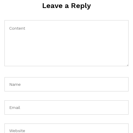
Leave a Reply