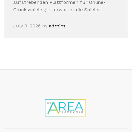
aufstrebenden Plattformen für Online-
Glücksspiele gilt, erwartet die Spieler…
July 3, 2026
by
admim