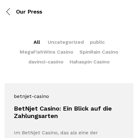
Our Press
All
Uncategorized
public
MegaFishWins Casino
SpinRain Casino
davinci-casino
Hahaspin Casino
betnjet-casino
BetNjet Casino: Ein Blick auf die
Zahlungsarten
Im BetNjet Casino, das als eine der