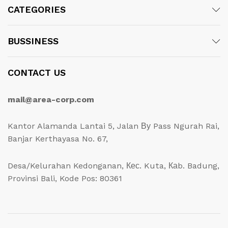
CATEGORIES
BUSSINESS
CONTACT US
mail@area-corp.com
Kantor Alamanda Lantai 5, Jalan Ву Pass Ngurah Rai,
Banjar Kerthayasa No. 67,
Desa/Kelurahan Kedonganan, Кес. Kuta, Каb. Badung,
Provinsi Bali, Kode Pos: 80361