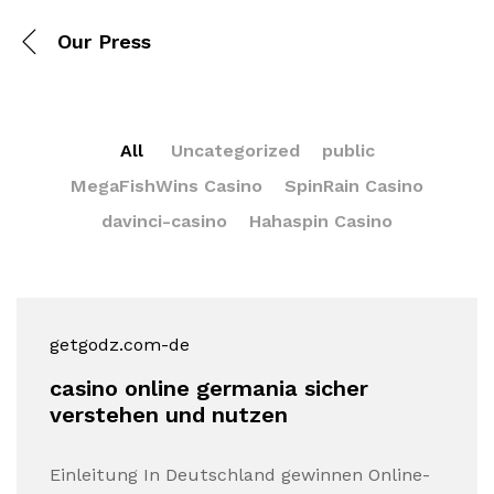
Our Press
All
Uncategorized
public
MegaFishWins Casino
SpinRain Casino
davinci-casino
Hahaspin Casino
getgodz.com-de
casino online germania sicher
verstehen und nutzen
Einleitung In Deutschland gewinnen Online-