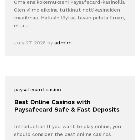
Oma ensikokemukseni Paysafecard-kasinoilla
Olen viime aikoina tutkinut nettikasinoiden
maailmaa. Halusin löytää tavan pelata ilman,
että…
July 27, 2026
by
admim
paysafecard casino
Best Online Casinos with
Paysafecard Safe & Fast Deposits
Introduction If you want to play online, you
should consider the best online casinos