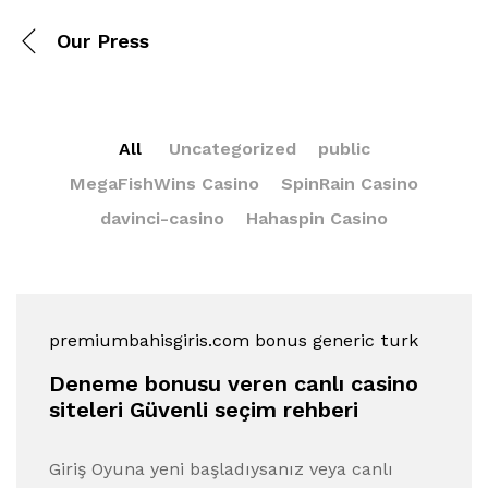
Our Press
All
Uncategorized
public
MegaFishWins Casino
SpinRain Casino
davinci-casino
Hahaspin Casino
premiumbahisgiris.com bonus generic turk
Deneme bonusu veren canlı casino
siteleri Güvenli seçim rehberi
Giriş Oyuna yeni başladıysanız veya canlı