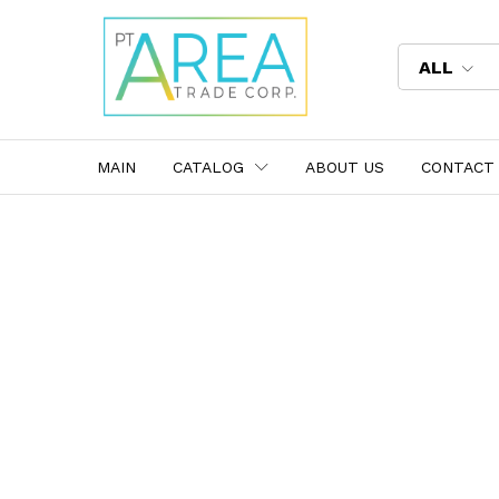
ALL
MAIN
CATALOG
ABOUT US
CONTACT