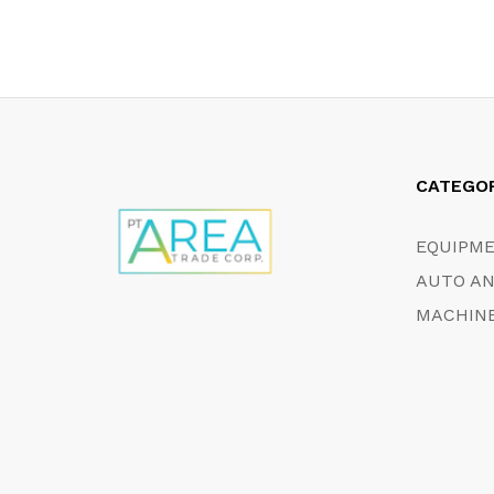
CATEGO
EQUIPM
AUTO AN
MACHINE