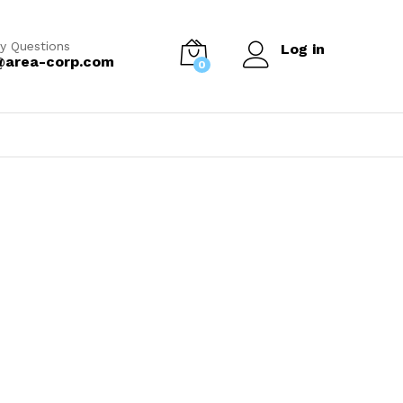
y Questions
Log in
@area-corp.com
0