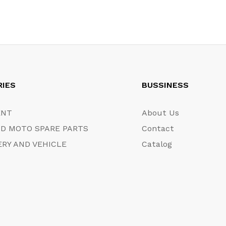
RIES
BUSSINESS
ENT
About Us
D MOTO SPARE PARTS
Contact
RY AND VEHICLE
Catalog