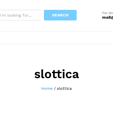
For An
SEARCH
mail
slottica
Home
/
slottica