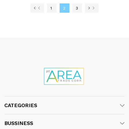
1
2
3
CATEGORIES
BUSSINESS