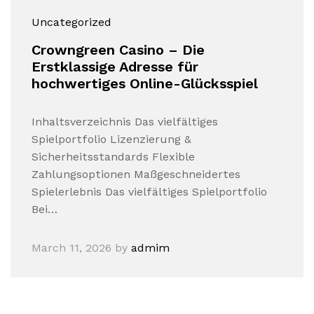
Uncategorized
Crowngreen Casino – Die
Erstklassige Adresse für
hochwertiges Online-Glücksspiel
Inhaltsverzeichnis Das vielfältiges
Spielportfolio Lizenzierung &
Sicherheitsstandards Flexible
Zahlungsoptionen Maßgeschneidertes
Spielerlebnis Das vielfältiges Spielportfolio
Bei…
March 11, 2026
by
admim