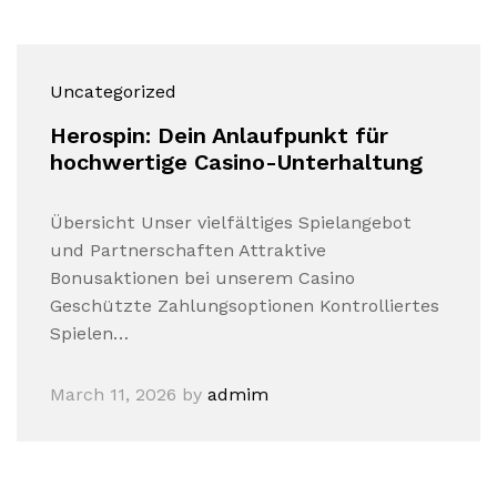
Uncategorized
Herospin: Dein Anlaufpunkt für
hochwertige Casino-Unterhaltung
Übersicht Unser vielfältiges Spielangebot
und Partnerschaften Attraktive
Bonusaktionen bei unserem Casino
Geschützte Zahlungsoptionen Kontrolliertes
Spielen…
March 11, 2026
by
admim