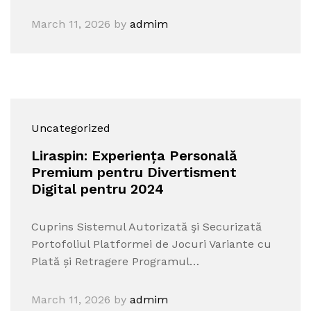
March 11, 2026
by
admim
Uncategorized
Liraspin: Experiența Personală
Premium pentru Divertisment
Digital pentru 2024
Cuprins Sistemul Autorizată şi Securizată
Portofoliul Platformei de Jocuri Variante cu
Plată și Retragere Programul…
March 11, 2026
by
admim