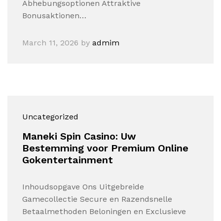
Abhebungsoptionen Attraktive
Bonusaktionen…
March 11, 2026
by
admim
Uncategorized
Maneki Spin Casino: Uw
Bestemming voor Premium Online
Gokentertainment
Inhoudsopgave Ons Uitgebreide
Gamecollectie Secure en Razendsnelle
Betaalmethoden Beloningen en Exclusieve