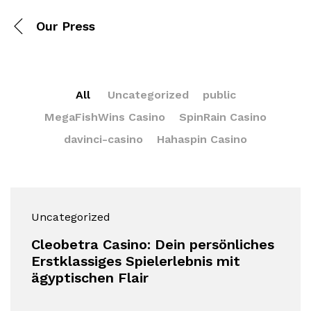
Our Press
All
Uncategorized
public
MegaFishWins Casino
SpinRain Casino
davinci-casino
Hahaspin Casino
Uncategorized
Cleobetra Casino: Dein persönliches
Erstklassiges Spielerlebnis mit
ägyptischen Flair