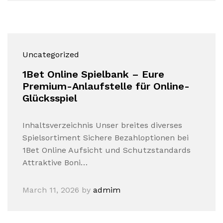
Uncategorized
1Bet Online Spielbank – Eure
Premium-Anlaufstelle für Online-
Glücksspiel
Inhaltsverzeichnis Unser breites diverses
Spielsortiment Sichere Bezahloptionen bei
1Bet Online Aufsicht und Schutzstandards
Attraktive Boni…
March 11, 2026
by
admim