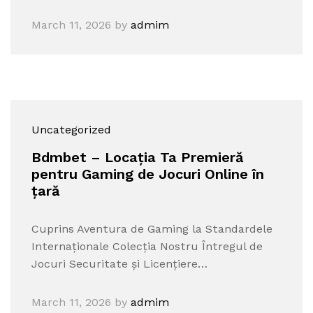
March 11, 2026
by
admim
Uncategorized
Bdmbet – Locația Ta Premieră
pentru Gaming de Jocuri Online în
țară
Cuprins Aventura de Gaming la Standardele
Internaționale Colecția Nostru Întregul de
Jocuri Securitate și Licențiere…
March 11, 2026
by
admim