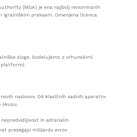
uthority (MGA) je ena najbolj renomiranih
nim igralniškim praksam. Omenjena licenca
.
ralniške sloge. Sodelujemo z vrhunskimi
 platformi.
 novih naslovov. Od klasičnih sadnih aparatov
m okusu.
nepredvidljivost in adrenalin
rat presegajo milijardo evrov