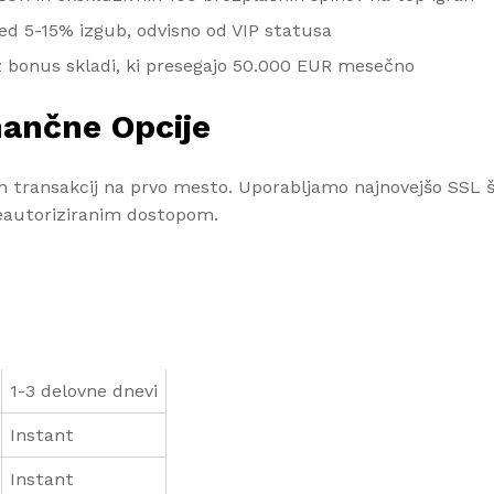
ed 5-15% izgub, odvisno od VIP statusa
 bonus skladi, ki presegajo 50.000 EUR mesečno
nančne Opcije
 transakcij na prvo mesto. Uporabljamo najnovejšo SSL šifr
neautoriziranim dostopom.
1-3 delovne dnevi
Instant
Instant