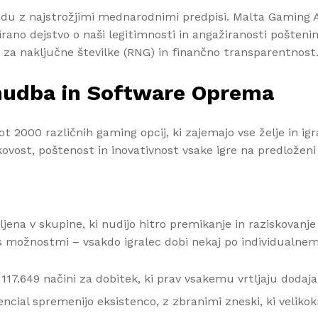
adu z najstrožjimi mednarodnimi predpisi. Malta Gaming A
icirano dejstvo o naši legitimnosti in angažiranosti pošte
a naključne številke (RNG) in finančno transparentnost
onudba in Software Oprema
 2000 različnih gaming opcij, ki zajemajo vse želje in ig
ovost, poštenost in inovativnost vsake igre na predloženi
ena v skupine, ki nudijo hitro premikanje in raziskovanje
us možnostmi – vsakdo igralec dobi nekaj po individualne
17.649 načini za dobitek, ki prav vsakemu vrtljaju dodaja 
encial spremenijo eksistenco, z zbranimi zneski, ki velikok