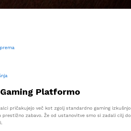
Oprema
šnja
e Gaming Platformo
lci pričakujejo več kot zgolj standardno gaming izkušnj
 prestižno zabavo. Že od ustanovitve smo si zadali cilj do
i.