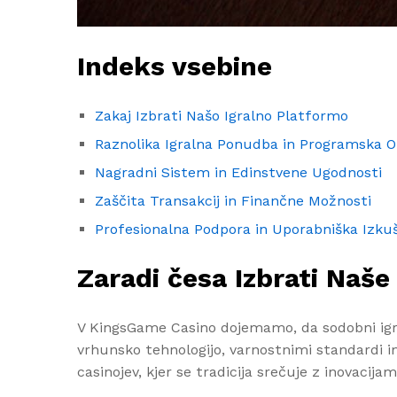
Indeks vsebine
Zakaj Izbrati Našo Igralno Platformo
Raznolika Igralna Ponudba in Programska 
Nagradni Sistem in Edinstvene Ugodnosti
Zaščita Transakcij in Finančne Možnosti
Profesionalna Podpora in Uporabniška Izku
Zaradi česa Izbrati Naš
V KingsGame Casino dojemamo, da sodobni igra
vrhunsko tehnologijo, varnostnimi standardi in
casinojev, kjer se tradicija srečuje z inovacijam