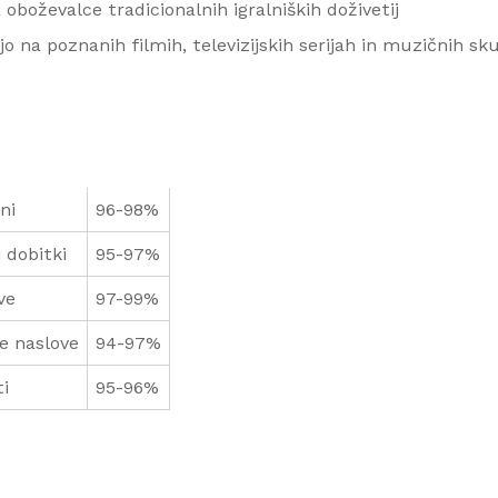
oboževalce tradicionalnih igralniških doživetij
ajo na poznanih filmih, televizijskih serijah in muzičnih sk
ni
96-98%
 dobitki
95-97%
ve
97-99%
e naslove
94-97%
ti
95-96%