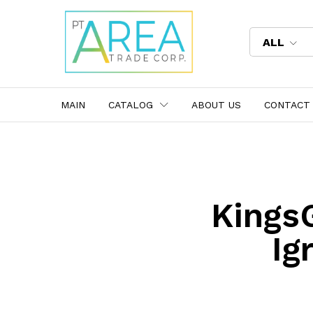
ALL
MAIN
CATALOG
ABOUT US
CONTACT
Kings
Ig