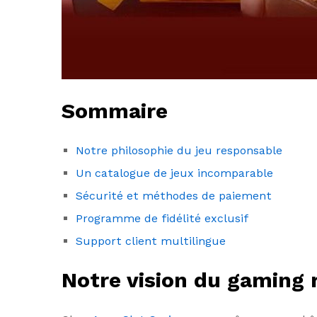
Sommaire
Notre philosophie du jeu responsable
Un catalogue de jeux incomparable
Sécurité et méthodes de paiement
Programme de fidélité exclusif
Support client multilingue
Notre vision du gaming 