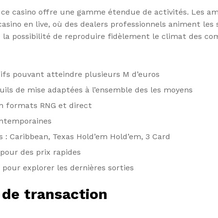
s, ce casino offre une gamme étendue de activités. Les 
asino en live, où des dealers professionnels animent les 
e la possibilité de reproduire fidèlement le climat des c
sifs pouvant atteindre plusieurs M d’euros
euils de mise adaptées à l’ensemble des les moyens
n formats RNG et direct
contemporaines
s : Caribbean, Texas Hold’em Hold’em, 3 Card
pour des prix rapides
our explorer les dernières sorties
 de transaction