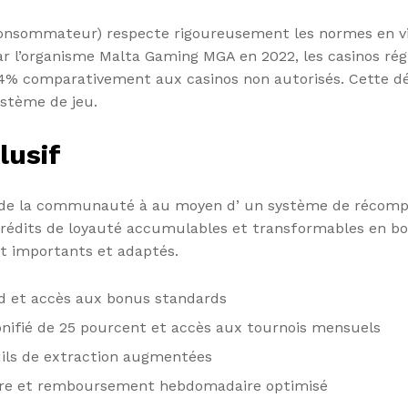
 Consommateur) respecte rigoureusement les normes en v
r l’organisme Malta Gaming MGA en 2022, les casinos ré
e 94% comparativement aux casinos non autorisés. Cette
stème de jeu.
lusif
é de la communauté à au moyen d’ un système de récomp
crédits de loyauté accumulables et transformables en bo
nt importants et adaptés.
rd et accès aux bonus standards
onifié de 25 pourcent et accès aux tournois mensuels
euils de extraction augmentées
sure et remboursement hebdomadaire optimisé