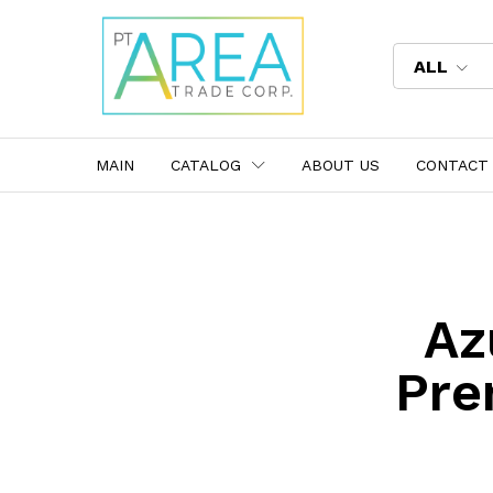
ALL
MAIN
CATALOG
ABOUT US
CONTACT
Az
Pre