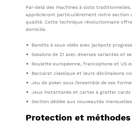
Par-delà des machines à slots traditionnelle
apprécieront particulièrement notre section c
qualité. Cette technique révolutionnaire offr
domicile.
Bandits à sous vidéo avec jackpots progres
Sessions de 21 avec diverses variantes et s
Roulette européenne, francophone et US e
Baccarat classique et leurs déclinaisons 
Jeu de poker sous l’ensemble de ses forme
Jeux instantanés et cartes à gratter cards 
Section dédiée aux nouveautés mensuelles p
Protection et méthodes