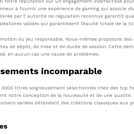
i notre réputation sur un engagement indéfectible pour 
nneur à fournir une expérience de gaming qui associe di
vrée par l’ autorité de régulation reconnue garantit que
atoires validés qui garantissent l’équité totale de la tot
motion du jeu responsable. Nous-mêmes proposons des di
ites de dépôt, de mise et de durée de session. Cette dém
risé, en aucun cas une cause de problèmes.
issements incomparable
 3000 titres soigneusement sélectionnés chez des top fo
ent notre conception de la nouveauté et de une qualité
 univers variées s’étendant des créations classiques aux
les