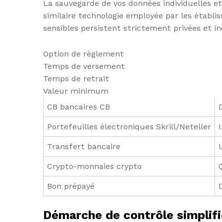
La sauvegarde de vos données individuelles et
similaire technologie employée par les établ
sensibles persistent strictement privées et in
Option de règlement
Temps de versement
Temps de retrait
Valeur minimum
CB bancaires CB
Portefeuilles électroniques Skrill/Neteller
Transfert bancaire
Crypto-monnaies crypto
Bon prépayé
Démarche de contrôle simplifi