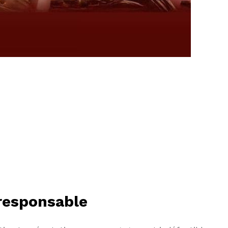
responsable