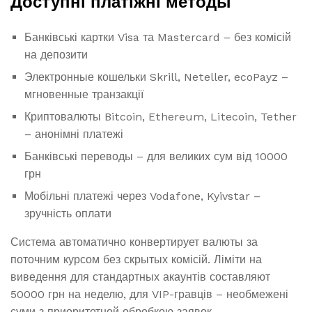
Доступні платіжні методы
Банківські картки Visa та Mastercard – без комісій
на депозити
Электронные кошельки Skrill, Neteller, ecoPayz –
мгновенные транзакції
Криптовалюты Bitcoin, Ethereum, Litecoin, Tether
– анонімні платежі
Банківські переводы – для великих сум від 10000
грн
Мобільні платежі через Vodafone, Kyivstar –
зручність оплати
Система автоматично конвертирует валюты за
поточним курсом без скрытых комісій. Ліміти на
виведення для стандартных акаунтів составляют
50000 грн на неделю, для VIP-гравців – необмежені
суми з приоритетной обробкою заявок.