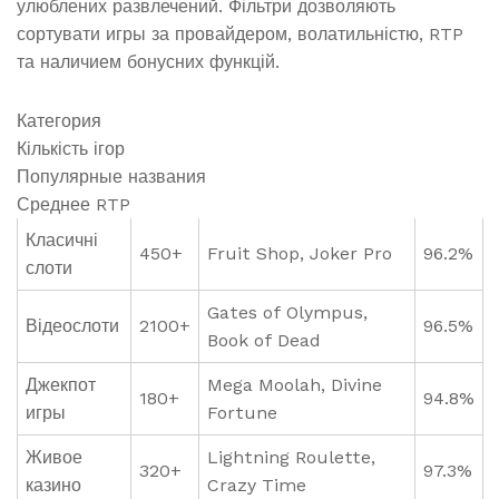
улюблених развлечений. Фільтри дозволяють
сортувати игры за провайдером, волатильністю, RTP
та наличием бонусних функцій.
Категория
Кількість ігор
Популярные названия
Среднее RTP
Класичні
450+
Fruit Shop, Joker Pro
96.2%
слоти
Gates of Olympus,
Відеослоти
2100+
96.5%
Book of Dead
Джекпот
Mega Moolah, Divine
180+
94.8%
игры
Fortune
Живое
Lightning Roulette,
320+
97.3%
казино
Crazy Time