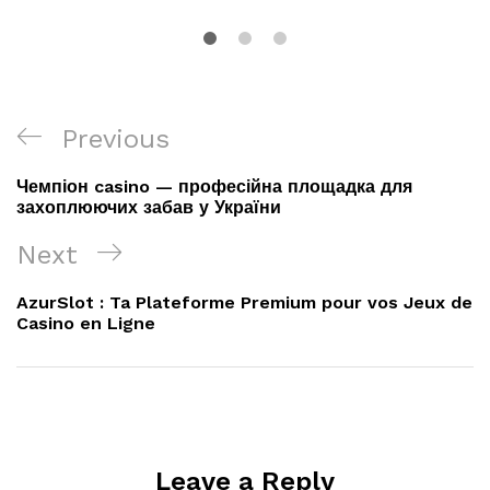
Post
Previous
Previous
navigation
Post
Чемпіон casino — професійна площадка для
захоплюючих забав у України
Next
Next
Post
AzurSlot : Ta Plateforme Premium pour vos Jeux de
Casino en Ligne
Leave a Reply