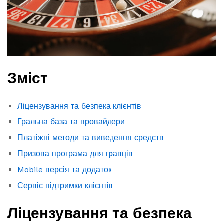
Зміст
Ліцензування та безпека клієнтів
Гральна база та провайдери
Платіжні методи та виведення средств
Призова програма для гравців
Mobile версія та додаток
Сервіс підтримки клієнтів
Ліцензування та безпека