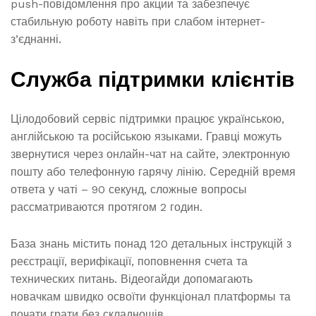
push-повідомлення про акции та забезпечує
стабильную роботу навіть при слабом інтернет-
з’єднанні.
Служба підтримки клієнтів
Цілодобовий сервіс підтримки працює українською,
англійською та російською языками. Гравці можуть
звернутися через онлайн-чат на сайте, электронную
пошту або телефонную гарячу лінію. Середній время
ответа у чаті – 90 секунд, сложные вопросы
рассматриваются протягом 2 годин.
База знань містить понад 120 детальных інструкцій з
реєстрації, верифікації, поповнення счета та
технических питань. Відеогайди допомагають
новачкам швидко освоїти функціонал платформы та
почати грати без складнощів.