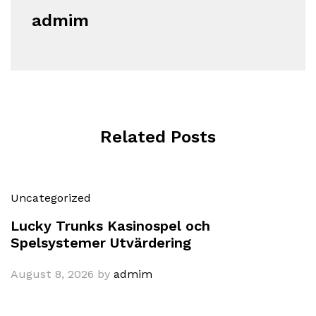
admim
Related Posts
Uncategorized
Lucky Trunks Kasinospel och
Spelsystemer Utvärdering
August 8, 2026
by
admim