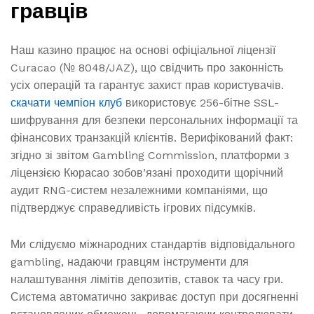
гравців
Наш казино працює на основі офіціальної ліцензії
Curacao (№ 8048/JAZ), що свідчить про законність
усіх операцій та гарантує захист прав користувачів.
скачати чемпіон клуб
використовує 256-бітне SSL-
шифрування для безпеки персональних інформації та
фінансових транзакцій клієнтів. Верифікований факт:
згідно зі звітом Gambling Commission, платформи з
ліцензією Кюрасао зобов’язані проходити щорічний
аудит RNG-систем незалежними компаніями, що
підтверджує справедливість ігрових підсумків.
Ми слідуємо міжнародних стандартів відповідального
gambling, надаючи гравцям інструменти для
налаштування лімітів депозитів, ставок та часу гри.
Система автоматично закриває доступ при досягненні