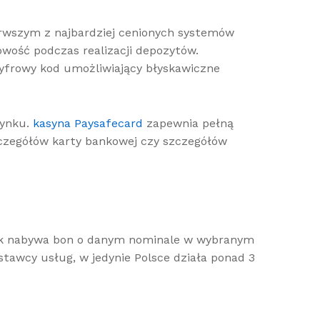
erwszym z najbardziej cenionych systemów
wość podczas realizacji depozytów.
yfrowy kod umożliwiający błyskawiczne
rynku.
kasyna Paysafecard
zapewnia pełną
czegółów karty bankowej czy szczegółów
wnik nabywa bon o danym nominale w wybranym
stawcy usług, w jedynie Polsce działa ponad 3