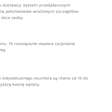
go dostawcy. System przedpłaconych
ia jakichkolwiek wrażliwych szczegółów.
 obce osoby.
u. To rozwiązanie wspiera racjonalne
kę.
y indywidualnego vouchera są równe od 10 do
wyższą kwotę wpłaty.