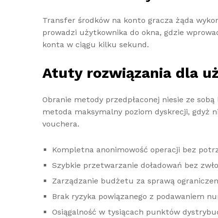
Transfer środków na konto gracza żąda wykon
prowadzi użytkownika do okna, gdzie wprowadz
konta w ciągu kilku sekund.
Atuty rozwiązania dla 
Obranie metody przedpłaconej niesie ze sobą
metoda maksymalny poziom dyskrecji, gdyż ni
vouchera.
Kompletna anonimowość operacji bez potrz
Szybkie przetwarzanie doładowań bez zwł
Zarządzanie budżetu za sprawą ogranicze
Brak ryzyka powiązanego z podawaniem n
Osiągalność w tysiącach punktów dystrybuc