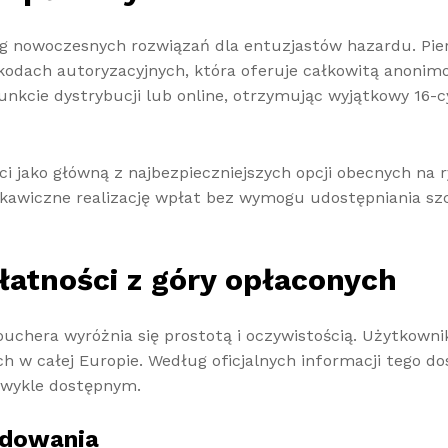
eg nowoczesnych rozwiązań dla entuzjastów hazardu. Pi
odach autoryzacyjnych, która oferuje całkowitą anonimo
kcie dystrybucji lub online, otrzymując wyjątkowy 16-c
i jako główną z najbezpieczniejszych opcji obecnych na 
skawiczne realizację wpłat bez wymogu udostępniania sz
łatności z góry opłaconych
ouchera wyróżnia się prostotą i oczywistością. Użytko
h w całej Europie. Według oficjalnych informacji tego do
zwykle dostępnym.
adowania