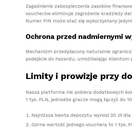
Zagadnienie zabezpieczenia zasobów finansow
voucherów eliminuje zagrożenie kradzieży da
Numer PIN może stać się wykorzystany jedynie
Ochrona przed nadmiernymi 
Mechanizm przedpłacony naturalnie ogranicza
podejście do hazardu, umożliwiając klientom
Limity i prowizje przy 
Nasza platforma nie pobiera dodatkowych kos
1 tys. PLN, jednakże gracze mogą łączyć do 1
Najniższa kwota depozytu wynosi 20 zł dla
Górna wartość jednego vouchera to 1 tys. 