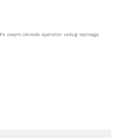
. Po owym okresie operator usług wymaga
.