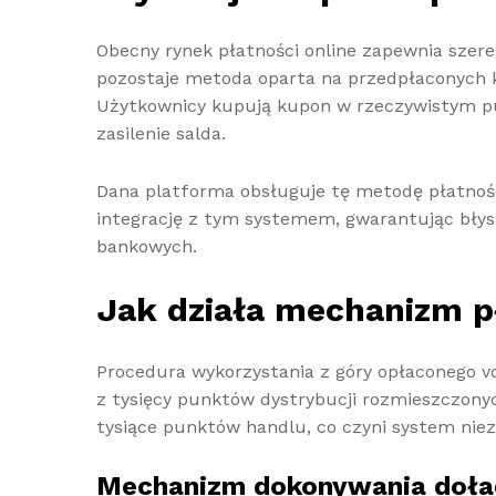
Obecny rynek płatności online zapewnia szer
pozostaje metoda oparta na przedpłaconych k
Użytkownicy kupują kupon w rzeczywistym pun
zasilenie salda.
Dana platforma obsługuje tę metodę płatnośc
integrację z tym systemem, gwarantując bły
bankowych.
Jak działa mechanizm p
Procedura wykorzystania z góry opłaconego v
z tysięcy punktów dystrybucji rozmieszczonyc
tysiące punktów handlu, co czyni system nie
Mechanizm dokonywania doł