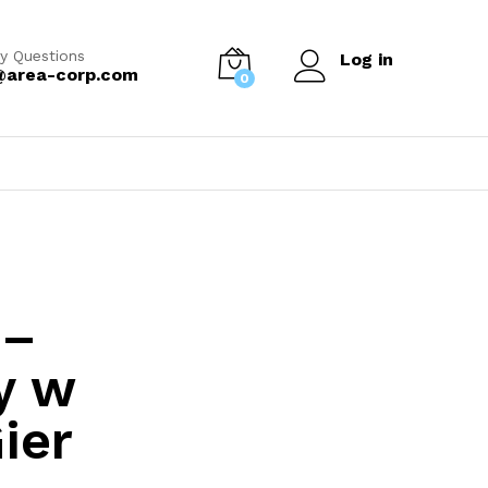
y Questions
Log in
@area-corp.com
0
 –
y w
ier