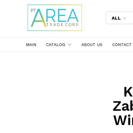
ALL
MAIN
CATALOG
ABOUT US
CONTACT
K
Za
Wi