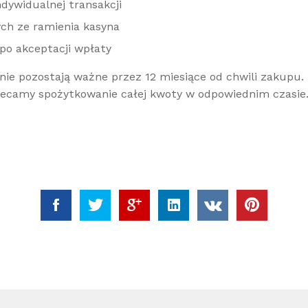
ndywidualnej transakcji
ych ze ramienia kasyna
po akceptacji wpłaty
onie pozostają ważne przez 12 miesiące od chwili zakupu
lecamy spożytkowanie całej kwoty w odpowiednim czasie