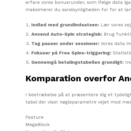
erfare vores bonusrunder, som ifølge data iga
maksimerer du sandsynligheden for for at lan
Indled med grundindsatsen:
Lær vores sej
Anvend Auto-Spin strategisk:
Brug funkti
Tag pauser under sessioner:
Vores data in
Fokuser på Free Spins-triggering:
Statisti
Gennemgå betalingstabellen grundigt:
Ind
Komparation overfor An
I bestræbelse på at præsentere dig et tydeligt
tabel der viser nøgleparametre vejet mod med 
Feature
MegaBlock