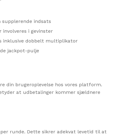
n supplerende indsats
 involveres i gevinster
s inklusive dobbelt multiplikator
de jackpot-pulje
dre din brugeroplevelse hos vores platform.
 betyder at udbetalinger kommer sjældnere
per runde. Dette sikrer adekvat levetid til at