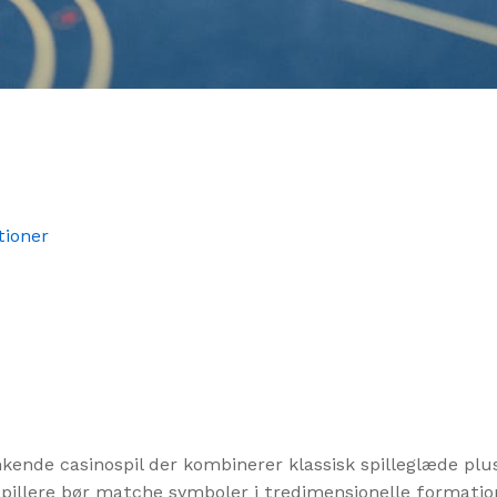
tioner
ende casinospil der kombinerer klassisk spilleglæde plu
pillere bør matche symboler i tredimensionelle formatione