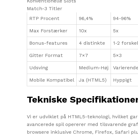
Konventionelle Slots
Match-3 Titler
RTP Procent
96,4%
94-96%
Max Forstærker
10x
5x
Bonus-features
4 distinkte
1-2 forskel
Gitter Format
7×7
5×3
Udsving
Medium-Høj
Varierend
Mobile Kompatibel
Ja (HTML5)
Hyppigt
Tekniske Specifikatione
Vi er udviklet på HTML5-teknologi, hvilket ga
avancerede spil opererer med tilsvarende graf
browsere inklusive Chrome, Firefox, Safari pl