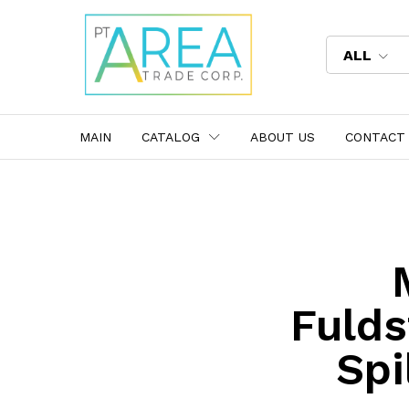
ALL
MAIN
CATALOG
ABOUT US
CONTACT
Fuld
Spi