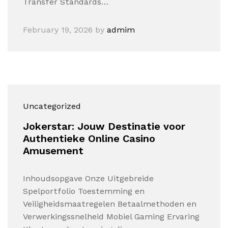
Transfer Standards…
February 19, 2026
by
admim
Uncategorized
Jokerstar: Jouw Destinatie voor
Authentieke Online Casino
Amusement
Inhoudsopgave Onze Uitgebreide
Spelportfolio Toestemming en
Veiligheidsmaatregelen Betaalmethoden en
Verwerkingssnelheid Mobiel Gaming Ervaring