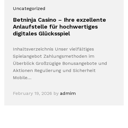
Uncategorized
Betninja Casino – Ihre exzellente
Anlaufstelle für hochwertiges
digitales Glücksspiel
Inhaltsverzeichnis Unser vielfältiges
Spielangebot Zahlungsmethoden im
Überblick Großzügige Bonusangebote und
Aktionen Regulierung und Sicherheit
Mobile…
February 19, 2026
by
admim