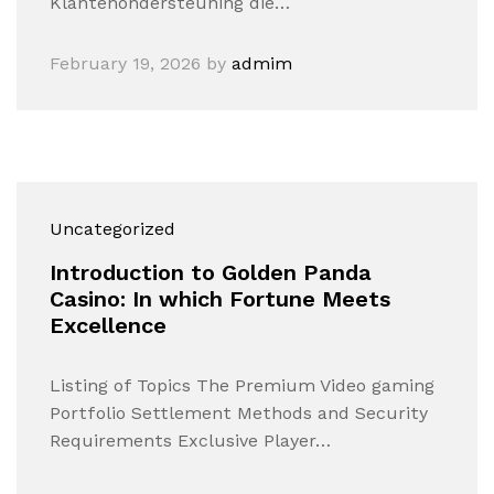
Klantenondersteuning die…
February 19, 2026
by
admim
Uncategorized
Introduction to Golden Panda
Casino: In which Fortune Meets
Excellence
Listing of Topics The Premium Video gaming
Portfolio Settlement Methods and Security
Requirements Exclusive Player…